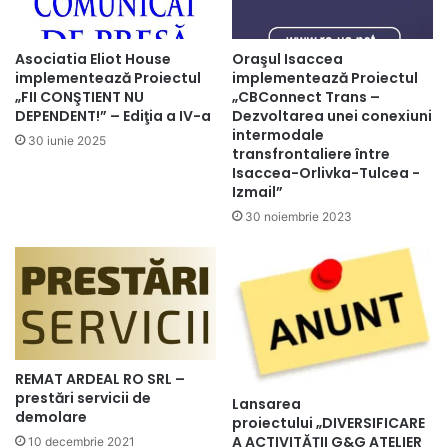
Asociatia Eliot House
Oraşul Isaccea
implementează Proiectul
implementează Proiectul
„FII CONŞTIENT NU
„CBConnect Trans –
DEPENDENT!” – Ediţia a IV-a
Dezvoltarea unei conexiuni
intermodale
30 iunie 2025
transfrontaliere între
Isaccea-Orlivka-Tulcea -
Izmail”
30 noiembrie 2023
REMAT ARDEAL RO SRL –
prestări servicii de
Lansarea
demolare
proiectului „DIVERSIFICARE
A ACTIVITĂȚII G&G ATELIER
10 decembrie 2021