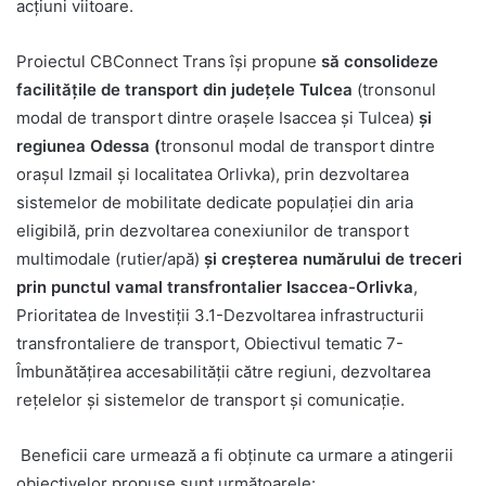
acțiuni viitoare.
Proiectul CBConnect Trans își propune
să consolideze
facilitățile de transport din județele Tulcea
(tronsonul
modal de transport dintre orașele Isaccea și Tulcea)
și
regiunea Odessa (
tronsonul modal de transport dintre
orașul Izmail și localitatea Orlivka), prin dezvoltarea
sistemelor de mobilitate dedicate populației din aria
eligibilă, prin dezvoltarea conexiunilor de transport
multimodale (rutier/apă)
și creșterea numărului de treceri
prin punctul vamal transfrontalier Isaccea-Orlivka
,
Prioritatea de Investiții 3.1-Dezvoltarea infrastructurii
transfrontaliere de transport, Obiectivul tematic 7-
Îmbunătățirea accesabilității către regiuni, dezvoltarea
rețelelor și sistemelor de transport și comunicație.
Beneficii care urmează a fi obținute ca urmare a atingerii
obiectivelor propuse sunt următoarele: