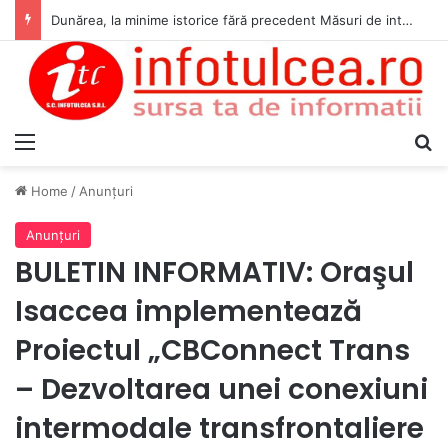
Dunărea, la minime istorice fără precedent Măsuri de intervenție pentru menținerea debitelor minime, necesare pentru producția de energie nucleară
Menu
S
Home
/
Anunţuri
Anunţuri
BULETIN INFORMATIV: Oraşul
Isaccea implementează
Proiectul „CBConnect Trans
– Dezvoltarea unei conexiuni
intermodale transfrontaliere