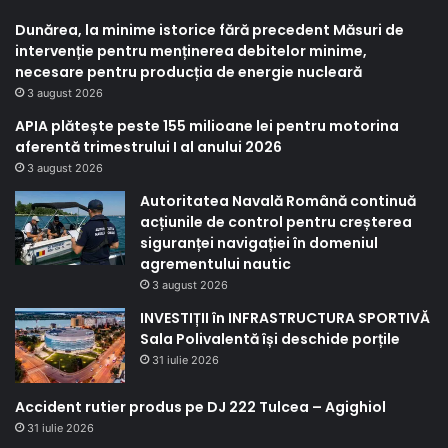
Dunărea, la minime istorice fără precedent Măsuri de
intervenție pentru menținerea debitelor minime,
necesare pentru producția de energie nucleară
3 august 2026
APIA plătește peste 155 milioane lei pentru motorina
aferentă trimestrului I al anului 2026
3 august 2026
Autoritatea Navală Română continuă
acțiunile de control pentru creșterea
siguranței navigației în domeniul
agrementului nautic
3 august 2026
INVESTIȚII în INFRASTRUCTURA SPORTIVĂ
Sala Polivalentă își deschide porțile
31 iulie 2026
Accident rutier produs pe DJ 222 Tulcea – Agighiol
31 iulie 2026