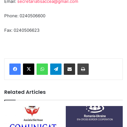
Email:
secretariatisaccea@gmail.com
Phone: 0240506600
Fax: 0240506623
Facebook
X
WhatsApp
Telegram
Share via Email
Print
Related Articles