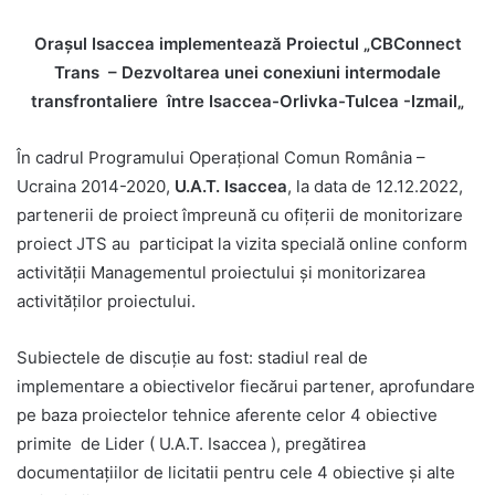
Oraşul Isaccea implementează Proiectul
„
CBConnect
Trans
– Dezvoltarea unei conexiuni intermodale
transfrontaliere
între Isaccea-Orlivka-Tulcea -Izmail
„
În cadrul Programului Operaţional Comun România –
Ucraina 2014-2020,
U.A.T. Isaccea
, la data de 12.12.2022,
partenerii de proiect împreună cu ofițerii de monitorizare
proiect JTS au participat la vizita special
ă
online conform
activității Managementul proiectului și monitorizarea
activităților proiectului.
Subiectele de discuție au fost: stadiul real de
implementare a obiectivelor fiecărui partener, aprofundare
pe baza proiectelor tehnice aferente celor 4 obiective
primite de Lider ( U.A.T. Isaccea ), pregătirea
documentațiilor de licitatii pentru cele 4 obiective și alte