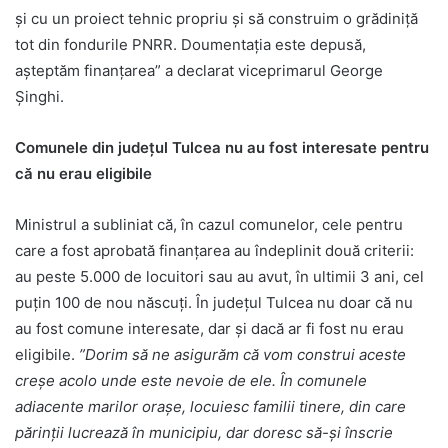
şi cu un proiect tehnic propriu şi să construim o grădiniţă
tot din fondurile PNRR. Doumentaţia este depusă,
aşteptăm finanţarea” a declarat viceprimarul George
Şinghi.
Comunele din judeţul Tulcea nu au fost interesate pentru
că nu erau eligibile
Ministrul a subliniat că, în cazul comunelor, cele pentru
care a fost aprobată finanțarea au îndeplinit două criterii:
au peste 5.000 de locuitori sau au avut, în ultimii 3 ani, cel
puțin 100 de nou născuți. În judeţul Tulcea nu doar că nu
au fost comune interesate, dar şi dacă ar fi fost nu erau
eligibile.
”Dorim să ne asigurăm că vom construi aceste
creșe acolo unde este nevoie de ele. În comunele
adiacente marilor orașe, locuiesc familii tinere, din care
părinții lucrează în municipiu, dar doresc să-și înscrie