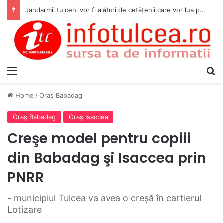
Jandarmii tulceni vor fi alături de cetățenii care vor lua parte la Festivalul Folk Țestos
Menu
S
Home
/
Oraş Babadag
Oraş Babadag
Oraş Isaccea
Creşe model pentru copiii
din Babadag şi Isaccea prin
PNRR
- municipiul Tulcea va avea o creşă în cartierul
Lotizare