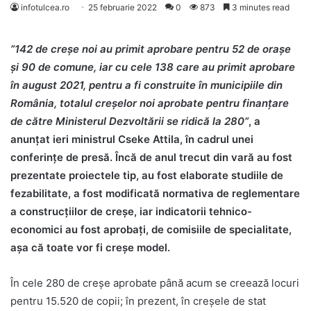
infotulcea.ro
25 februarie 2022
0
873
3 minutes read
”142 de creșe noi au primit aprobare pentru 52 de orașe
și 90 de comune, iar cu cele 138 care au primit aprobare
în august 2021, pentru a fi construite în municipiile din
România, totalul creșelor noi aprobate pentru finanțare
de către Ministerul Dezvoltării se ridică la 280”
, a
anunțat ieri ministrul Cseke Attila, în cadrul unei
conferințe de presă. Încă de anul trecut din vară au fost
prezentate proiectele tip, au fost elaborate studiile de
fezabilitate, a fost modificată normativa de reglementare
a construcțiilor de creșe, iar indicatorii tehnico-
economici au fost aprobați, de comisiile de specialitate,
aşa că toate vor fi creşe model.
În cele 280 de creșe aprobate până acum se creează locuri
pentru 15.520 de copii; în prezent, în creșele de stat