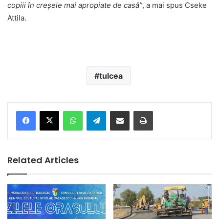
copiii în creșele mai apropiate de casă”
, a mai spus Cseke
Attila.
tulcea
Facebook
X
WhatsApp
Telegram
Share via Email
Print
Related Articles