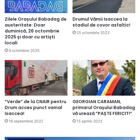
Zilele Orașului Babadag de
Drumul Vămii Isaccea la
austeritate: Doar
stadiul de covor asfaltic!
duminică, 26 octombrie
25 octombrie 2023
2025 și doar cu artiști
locali
9 octombrie 2025
”Verde” de la CNAIR pentru
GEORGIAN CARAMAN,
Drum acces punct vamal
primarul Orașului Babadag
Isaccea!
vă urează ”PAȘTE FERICIT!”
16 septembrie 2022
15 aprilie 2023