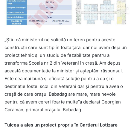
„Ştiu că ministerul ne solicită un teren pentru aceste
construcţii care sunt tip în toată ţara, dar noi avem deja un
proiect tehnic şi un studiu de fezabilitate pentru a
transforma Şcoala nr 2 din Veterani în creşă. Am depus
această documentaţie la minister şi aşteptăm răspunsul.
Este cea mai bună şi eficietă soluţie pentru a da şi o
destinaţie fostei şcoli din Veterani dar şi pentru a avea o
creşă de care oraşul Babadag are mare, mare nevoie
pentru că avem cereri foarte multe”a declarat Georgian
Caraman, primarul oraşului Babadag.
Tulcea a ales un proiect propriu în Cartierul Lotizare