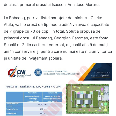
declarat primarul oraşului Isaccea, Anastase Moraru.
La Babadag, potrivit listei anunţate de ministrul Cseke
Attila, va fi o cresă de tip mediu adică va avea o capacitate
de 7 grupe cu 70 de copii în total. Soluţia propusă de
primarul oraşului Babadag, Georgian Caraman, este fosta
Şcoală nr 2 din cartierul Veterani, o şcoală aflată de mulţi
ani în conservare şi pentru care nu mai este niciun viitor ca
şi unitate de învăţământ şcolară.