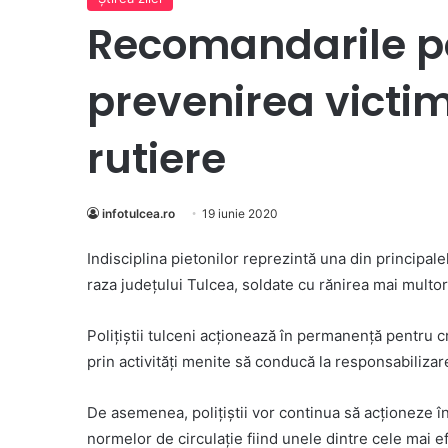
Recomandarile pol
prevenirea victim
rutiere
infotulcea.ro
19 iunie 2020
Indisciplina pietonilor reprezintă una din principa
raza judeţului Tulcea, soldate cu rănirea mai multo
Poliţiștii tulceni acționează în permanență pentru cr
prin activități menite să conducă la responsabilizarea
De asemenea, poliţiştii vor continua să acţioneze în 
normelor de circulaţie fiind unele dintre cele mai 