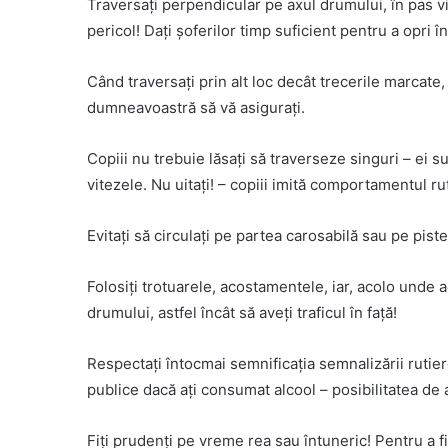
Traversați perpendicular pe axul drumului, în pas v
pericol! Dați șoferilor timp suficient pentru a opri î
Când traversați prin alt loc decât trecerile marcate
dumneavoastră să vă asigurați.
Copiii nu trebuie lăsați să traverseze singuri – ei su
vitezele. Nu uitați! – copiii imită comportamentul ruti
Evitați să circulați pe partea carosabilă sau pe pistel
Folosiți trotuarele, acostamentele, iar, acolo unde
drumului, astfel încât să aveți traficul în față!
Respectați întocmai semnificația semnalizării rutier
publice dacă ați consumat alcool – posibilitatea de a
Fiți prudenți pe vreme rea sau întuneric! Pentru a fi