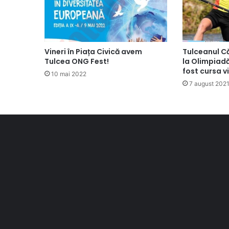
Vineri în Piața Civică avem
Tulceanul Căt
Tulcea ONG Fest!
la Olimpiadă
fost cursa vi
10 mai 2022
7 august 202