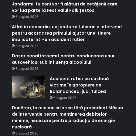
Jandarmii tulceni vor fi alături de cetățenii care
vor lua parte la Festivalul Folk Țestos
6 august 2026
Aflat în concediu, un jandarm tulcean a intervenit
pentru acordarea primului ajutor unei tinere
implicate într-un accident rutier
6 august 2026
Dosar penal întocmit pentru conducerea unui
autovehicul sub influența alcoolului
6 august 2026
Accident rutier cu cu două
victime în apropiere de
Balanacncea, jud. Tulcea
3 august 2026
Dunărea, la minime istorice fără precedent Măsuri
de intervenție pentru menținerea debitelor
minime, necesare pentru producția de energie
nucleară
3 august 2026