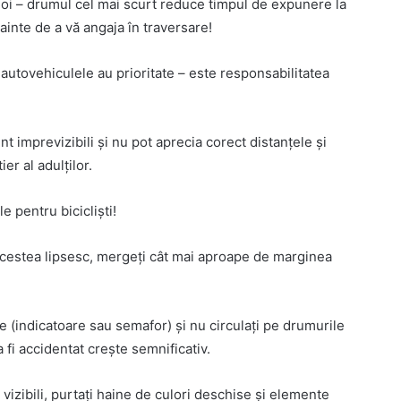
ioi – drumul cel mai scurt reduce timpul de expunere la
nainte de a vă angaja în traversare!
, autovehiculele au prioritate – este responsabilitatea
nt imprevizibili și nu pot aprecia corect distanțele și
er al adulților.
e pentru bicicliști!
 acestea lipsesc, mergeți cât mai aproape de marginea
e (indicatoare sau semafor) și nu circulați pe drumurile
 fi accidentat crește semnificativ.
 vizibili, purtați haine de culori deschise și elemente