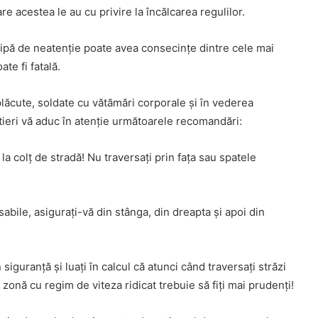
re acestea le au cu privire la încălcarea regulilor.
o clipă de neatenție poate avea consecințe dintre cele mai
te fi fatală.
lăcute, soldate cu vătămări corporale şi în vederea
 rutieri vă aduc în atenţie următoarele recomandări:
a colț de stradă! Nu traversați prin fața sau spatele
osabile, asigurați-vă din stânga, din dreapta și apoi din
siguranță și luați în calcul că atunci când traversați străzi
zonă cu regim de viteza ridicat trebuie să fiți mai prudenți!