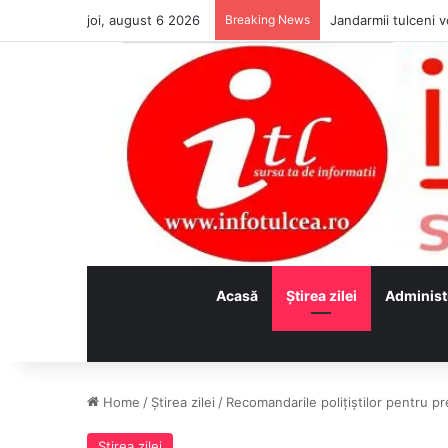
joi, august 6 2026
Breaking News
Jandarmii tulceni vo
Acasă
Ştirea zilei
Administ
Home
/
Ştirea zilei
/
Recomandarile polițiștilor pentru pre
Ştirea zilei