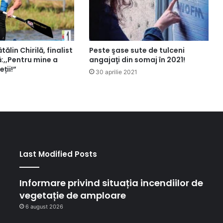
ălin Chirilă, finalist
Peste şase sute de tulceni
:,,Pentru mine a
angajaţi din somaj în 2021!
eții!”
30 aprilie 2021
1
Last Modified Posts
Informare privind situația incendiilor de
vegetație de amploare
6 august 2026