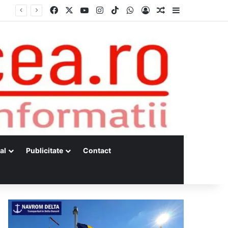
Facebook
X
YouTube
Instagram
TikTok
WhatsApp
Log In
Random Article
Sidebar
al
Publicitate
Contact