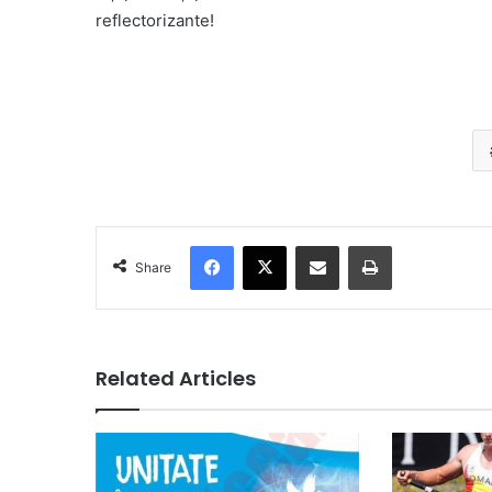
reflectorizante!
Facebook
X
Share via Email
Print
Share
Related Articles