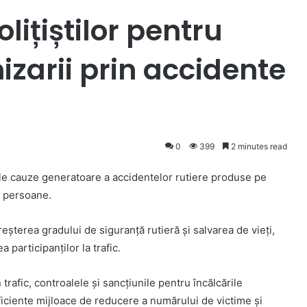
ițiștilor pentru
izarii prin accidente
0
399
2 minutes read
lele cauze generatoare a accidentelor rutiere produse pe
r persoane.
eșterea gradului de siguranță rutieră și salvarea de vieți,
 participanților la trafic.
trafic, controalele și sancțiunile pentru încălcările
eficiente mijloace de reducere a numărului de victime şi