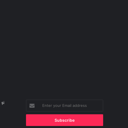
 și
Enter
your
Email
address