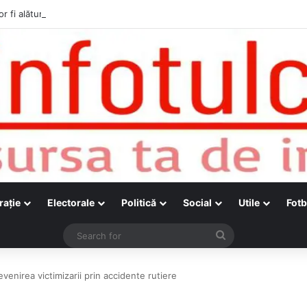
r fi alături de cetățenii care vor lua parte la Festivalul Folk Țestos
raţie
Electorale
Politică
Social
Utile
Fotb
Search
for
venirea victimizarii prin accidente rutiere