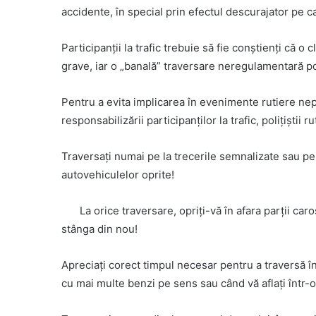
accidente, în special prin efectul descurajator pe ca
Participanții la trafic trebuie să fie conștienți că 
grave, iar o „banală” traversare neregulamentară poa
Pentru a evita implicarea în evenimente rutiere nep
responsabilizării participanţilor la trafic, poliţiştii
Traversați numai pe la trecerile semnalizate sau pe l
autovehiculelor oprite!
La orice traversare, opriți-vă în afara parții car
stânga din nou!
Apreciați corect timpul necesar pentru a traversă în 
cu mai multe benzi pe sens sau când vă aflați într-o 