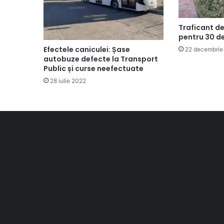
Traficant d
pentru 30 de 
Efectele caniculei: Șase
22 decembrie
autobuze defecte la Transport
Public și curse neefectuate
28 iulie 2022