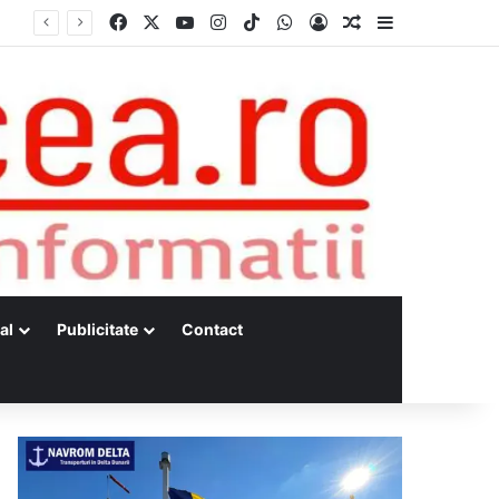
Facebook
X
YouTube
Instagram
TikTok
WhatsApp
Log In
Random Article
Sidebar
al
Publicitate
Contact