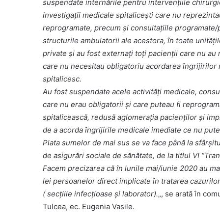
suspendate internările pentru intervențiile chirurgi
investigații medicale spitalicești care nu reprezinta
reprogramate, precum și consultațiile programate/
structurile ambulatorii ale acestora, în toate unitățil
private și au fost externați toți pacienții care nu a
care nu necesitau obligatoriu acordarea îngrijirilor
spitalicesc.
Au fost suspendate acele activități medicale, consu
care nu erau obligatorii și care puteau fi reprograma
spitalicească, redusă aglomerația pacienților și impl
de a acorda îngrijirile medicale imediate ce nu put
Plata sumelor de mai sus se va face până la sfârșitu
de asigurări sociale de sănătate, de la titlul VI “Tran
Facem precizarea că în lunile mai/iunie 2020 au mai
lei persoanelor direct implicate în tratarea cazuri
( secțiile infecțioase și laborator).
„, se arată în co
Tulcea, ec. Eugenia Vasile.