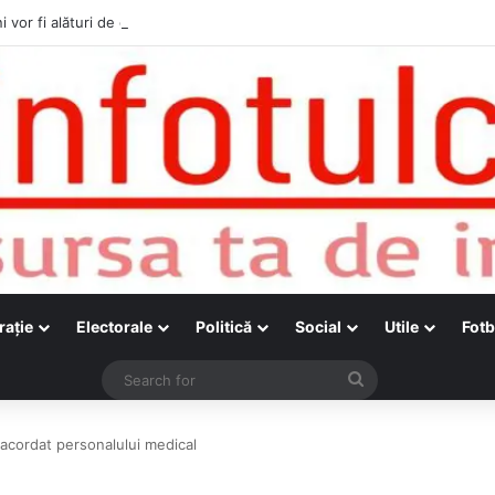
i vor fi alături de cetățenii care vor lua parte la Festivalul Folk Țestos
raţie
Electorale
Politică
Social
Utile
Fotb
Search
for
 acordat personalului medical