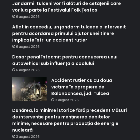
Jandarmii tulceni vor fi alături de cetățenii care
vor lua parte la Festivalul Folk Țestos
6 august 2026
Aflat în concediu, un jandarm tulcean a intervenit
pentru acordarea primului ajutor unei tinere
implicate într-un accident rutier
6 august 2026
Dosar penal întocmit pentru conducerea unui
autovehicul sub influența alcoolului
6 august 2026
Accident rutier cu cu două
victime în apropiere de
Balanacncea, jud. Tulcea
3 august 2026
Dunărea, la minime istorice fără precedent Măsuri
de intervenție pentru menținerea debitelor
minime, necesare pentru producția de energie
nucleară
3 august 2026