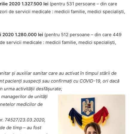
rilie 2020 1.327.500 lei
(pentru 531 persoane – din care
zori de servicii medicale : medicii familie, medici specialiști,
ai 2020 1.280.000 lei
(pentru 512 persoane – din care 449
 de servicii medicale : medicii familie, medici specialiști,
tar şi auxiliar sanitar care au activat în timpul stării de
nt pacienți suspecți sau confirmați cu COVID-19, ori dacă
 urma activității desfășurate;
 managerilor de unități
binetelor medicilor de
nr. 74527/23.03.2020,
de de timp – au fost