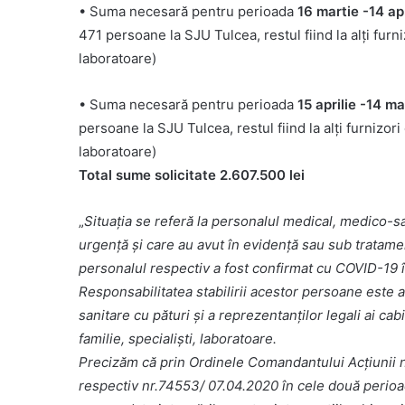
• Suma necesară pentru perioada
16 martie -14 ap
471 persoane la SJU Tulcea, restul fiind la alți furni
laboratoare)
• Suma necesară pentru perioada
15 aprilie -14 m
persoane la SJU Tulcea, restul fiind la alți furnizori
laboratoare)
Total sume solicitate 2.607.500 lei
„
Situaţia se referă la personalul medical, medico-sani
urgență și care au avut în evidență sau sub tratame
personalul respectiv a fost confirmat cu COVID-19 în
Responsabilitatea stabilirii acestor persoane este a
sanitare cu pături și a reprezentanților legali ai ca
familie, specialiști, laboratoare.
Precizăm că prin Ordinele Comandantului Acțiunii 
respectiv nr.74553/ 07.04.2020 în cele două perioa