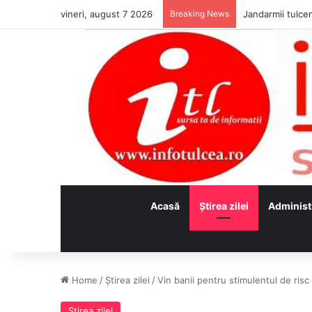
vineri, august 7 2026
Breaking News
Jandarmii tulcen
Acasă
Ştirea zilei
Administ
Home
/
Ştirea zilei
/
Vin banii pentru stimulentul de risc
Ştirea zilei