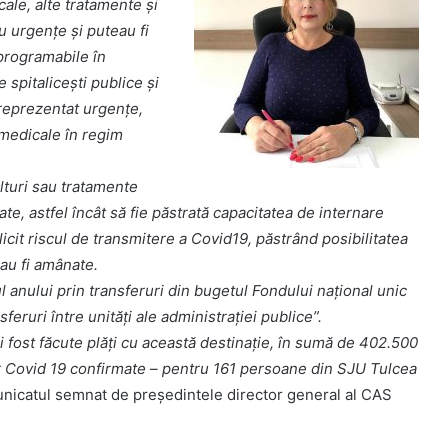
cale, alte tratamente și
u urgențe și puteau fi
programabile în
e spitalicești publice și
u reprezentat urgențe,
 medicale în regim
lturi sau tratamente
te, astfel încât să fie păstrată capacitatea de internare
icit riscul de transmitere a Covid19, păstrând posibilitatea
eau fi amânate.
l anului prin transferuri din bugetul Fondului național unic
sferuri între unități ale administrației publice”.
 fost făcute plăți cu această destinație, în sumă de 402.500
lor Covid 19 confirmate – pentru 161 persoane din SJU Tulcea
municatul semnat de preşedintele director general al CAS