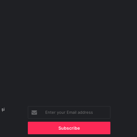
 și
Enter
your
Email
address