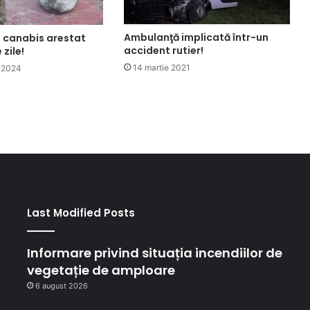
Ambulanţă implicată într-un
e canabis arestat
accident rutier!
zile!
14 martie 2021
 2024
Last Modified Posts
Informare privind situația incendiilor de
vegetație de amploare
6 august 2026