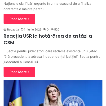
Naționale clarificări urgente în urma eșecului de a finaliza
contractele majore pentru…
Read More »
Redactia
11 iunie 2026
0
520
Reacția USR la hotărârea de astăzi a
CSM
,, Secția pentru judecători, care reclamă existența unui „atac
fără precedent la adresa independenței justiției”: Secția pentru
judecători a Consiliului…
Read More »