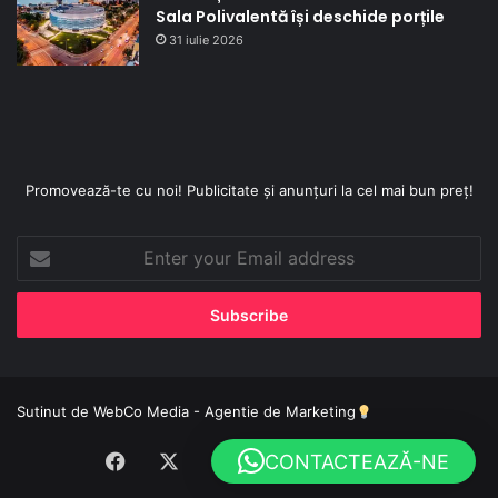
Sala Polivalentă își deschide porțile
31 iulie 2026
Promovează-te cu noi! Publicitate și anunțuri la cel mai bun preț!
Enter
your
Email
address
Sutinut de
WebCo Media - Agentie de Marketing
Facebook
X
YouTube
Instagram
TikTok
WhatsApp
CONTACTEAZĂ-NE