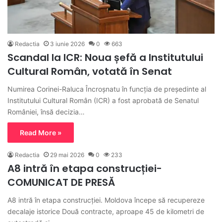
Redactia
3 iunie 2026
0
663
Scandal la ICR: Noua șefă a Institutului
Cultural Român, votată în Senat
Numirea Corinei-Raluca Încroșnatu în funcția de președinte al
Institutului Cultural Român (ICR) a fost aprobată de Senatul
României, însă decizia…
Read More »
Redactia
29 mai 2026
0
233
A8 intră în etapa construcției-
COMUNICAT DE PRESĂ
A8 intră în etapa construcției. Moldova începe să recupereze
decalaje istorice Două contracte, aproape 45 de kilometri de