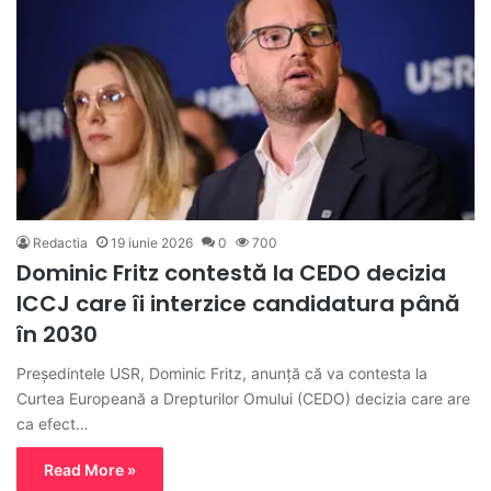
Redactia
19 iunie 2026
0
700
Dominic Fritz contestă la CEDO decizia
ICCJ care îi interzice candidatura până
în 2030
Președintele USR, Dominic Fritz, anunță că va contesta la
Curtea Europeană a Drepturilor Omului (CEDO) decizia care are
ca efect…
Read More »