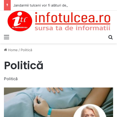
Jandarmii tulceni vor fi alături de cetățenii care vor lua parte la Festivalul Folk Țestos
Menu
S
Home
/
Politică
Politică
Politică