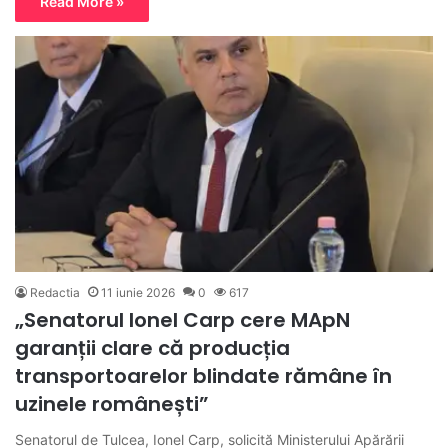
Read More »
Redactia
11 iunie 2026
0
617
„Senatorul Ionel Carp cere MApN
garanții clare că producția
transportoarelor blindate rămâne în
uzinele românești”
Senatorul de Tulcea, Ionel Carp, solicită Ministerului Apărării