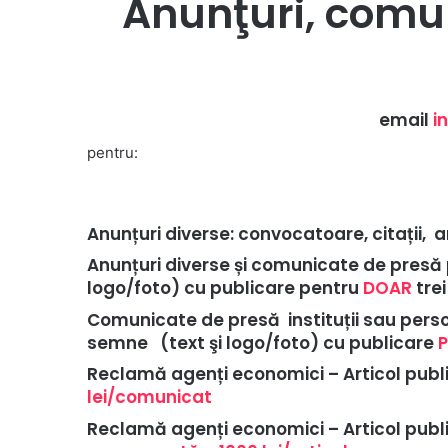
Anunţuri, comun
email
i
pentru:
Anunțuri diverse: convocatoare, citații, 
Anunțuri diverse și comunicate de presă 
logo/foto) cu publicare pentru
DOAR
trei
Comunicate de presă instituții sau perso
semne (text şi logo/foto) cu publicare
Reclamă agenți economici – Articol public
lei/comunicat
Reclamă agenți economici – Articol public