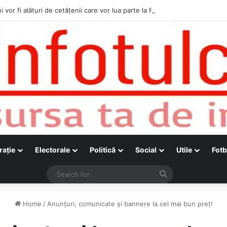
i vor fi alături de cetățenii care vor lua parte la Festivalul Folk Țestos
raţie
Electorale
Politică
Social
Utile
Fotb
Search
for
Home
/
Anunţuri, comunicate şi bannere la cel mai bun preț!