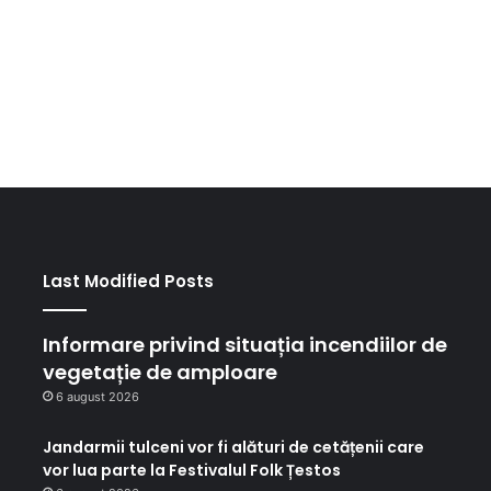
Last Modified Posts
Informare privind situația incendiilor de
vegetație de amploare
6 august 2026
Jandarmii tulceni vor fi alături de cetățenii care
vor lua parte la Festivalul Folk Țestos