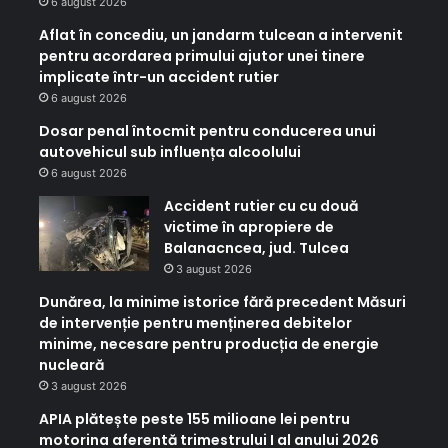
6 august 2026
Aflat în concediu, un jandarm tulcean a intervenit
pentru acordarea primului ajutor unei tinere
implicate într-un accident rutier
6 august 2026
Dosar penal întocmit pentru conducerea unui
autovehicul sub influența alcoolului
6 august 2026
Accident rutier cu cu două
victime în apropiere de
Balanacncea, jud. Tulcea
3 august 2026
Dunărea, la minime istorice fără precedent Măsuri
de intervenție pentru menținerea debitelor
minime, necesare pentru producția de energie
nucleară
3 august 2026
APIA plătește peste 155 milioane lei pentru
motorina aferentă trimestrului I al anului 2026