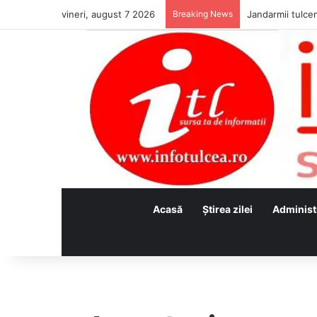
vineri, august 7 2026
Breaking News
Jandarmii tulcen
Acasă
Ştirea zilei
Administ