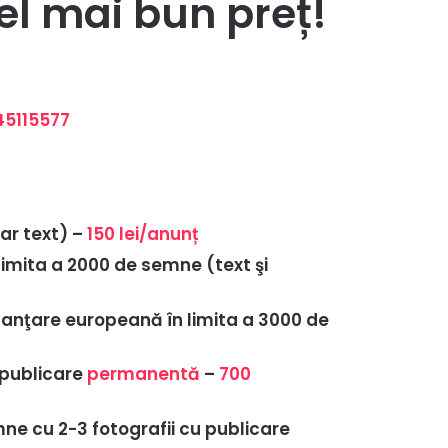
el mai bun preț!
45115577
oar text) –
150 lei/anunț
limita a 2000 de semne (text şi
inanţare europeană în limita a 3000 de
 publicare
permanentă
–
700
mne cu 2-3 fotografii cu publicare