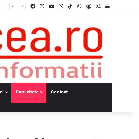
Facebook
X
YouTube
Instagram
TikTok
WhatsApp
Log In
Random Article
Sidebar
al
Publicitate
Contact