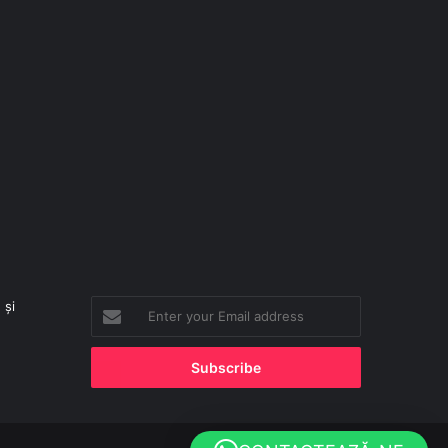
 și
Enter
your
Email
address