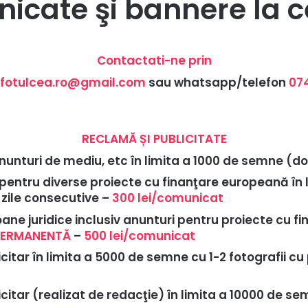
icate şi bannere la c
Contactati-ne prin
nfotulcea.ro@gmail.com
sau whatsapp/telefon
07
RECLAMĂ ȘI PUBLICITATE
anunturi de mediu, etc în limita a 1000 de semne (d
pentru diverse proiecte cu finanţare europeană în 
 zile consecutive –
300 lei/comunicat
ane juridice inclusiv anunturi pentru proiecte cu f
PERMANENTĂ
–
500 lei/comunicat
itar în limita a 5000 de semne cu 1-2 fotografii cu
itar (realizat de redacţie) în limita a 10000 de se