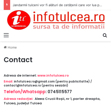
Jandarmii tulceni vor fi alături de cetățenii care vor lua parte la Festivalul Folk Țestos
Menu
S
Home
Contact
Adresa de internet:
www.infotulcea.ro
Email:
infotulcea.ro@gmail.com (pentru publicitatte) /
contact@infotulcea.ro (pentru sesizări)
Telefon/Whatsapp
: 0745115577
Adresa redacției:
Aleea Crucii Roșii, nr 1, parter dreapta,
Tulcea, județul Tulcea