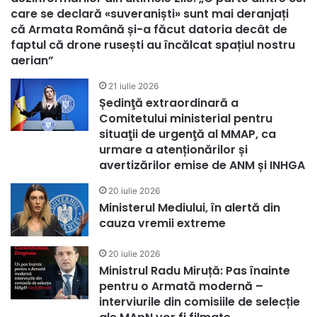
care se declară «suveraniști» sunt mai deranjați
că Armata Română și-a făcut datoria decât de
faptul că drone rusești au încălcat spațiul nostru
aerian”
21 iulie 2026
Ședinţă extraordinară a
Comitetului ministerial pentru
situaţii de urgenţă al MMAP, ca
urmare a atenționărilor și
avertizărilor emise de ANM și INHGA
20 iulie 2026
Ministerul Mediului, în alertă din
cauza vremii extreme
20 iulie 2026
Ministrul Radu Miruță: Pas înainte
pentru o Armată modernă –
interviurile din comisiile de selecție