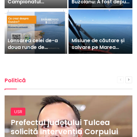
Campionatul
Buzoianu: A fost depus
European de Baschet
în Parlament un
U18. Intrarea este
proiect de lege cu
gratuită
strategia privind
conservarea
biodiversității
Lansarea celei de-a
Misiune de căutare și
doua runde de
salvare pe Marea
sondaje socio-
Neagră
economice în cadrul
proiectului LIFE
WILDisland
Politică
Previous
Nex
page
pag
USR
Prefectul județului Tulcea
solicită intervenția Corpului