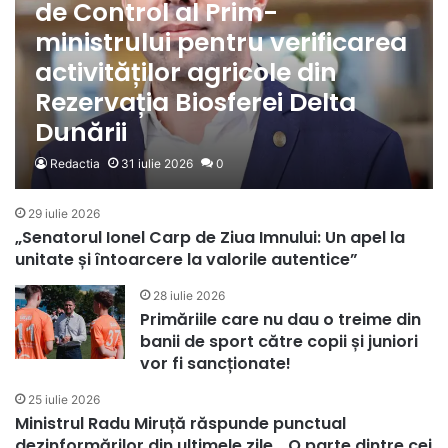
de Control al Prim-
ministrului pentru verificarea
activităților agricole din
Rezervația Biosferei Delta
Dunării
Redactia
31 iulie 2026
0
29 iulie 2026
„Senatorul Ionel Carp de Ziua Imnului: Un apel la
unitate și întoarcere la valorile autentice”
28 iulie 2026
Primăriile care nu dau o treime din
banii de sport către copii și juniori
vor fi sancționate!
25 iulie 2026
Ministrul Radu Miruță răspunde punctual
dezinformărilor din ultimele zile. „O parte dintre cei