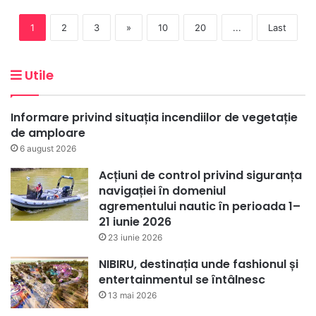
1
2
3
»
10
20
...
Last
Utile
Informare privind situația incendiilor de vegetație
de amploare
6 august 2026
Acțiuni de control privind siguranța
navigației în domeniul
agrementului nautic în perioada 1–
21 iunie 2026
23 iunie 2026
NIBIRU, destinația unde fashionul și
entertainmentul se întâlnesc
13 mai 2026