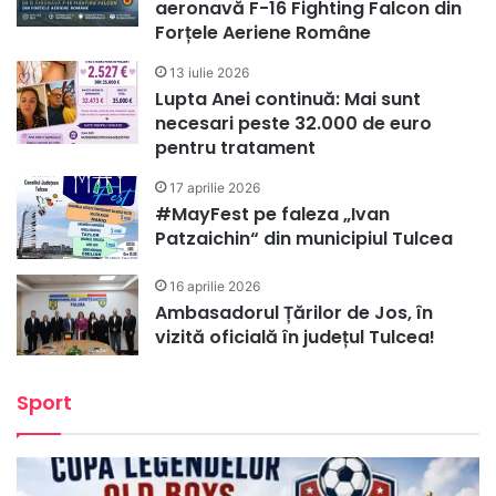
aeronavă F-16 Fighting Falcon din
Forțele Aeriene Române
13 iulie 2026
Lupta Anei continuă: Mai sunt
necesari peste 32.000 de euro
pentru tratament
17 aprilie 2026
​#MayFest pe faleza „Ivan
Patzaichin“ din municipiul Tulcea
16 aprilie 2026
Ambasadorul Țărilor de Jos, în
vizită oficială în județul Tulcea!
Sport