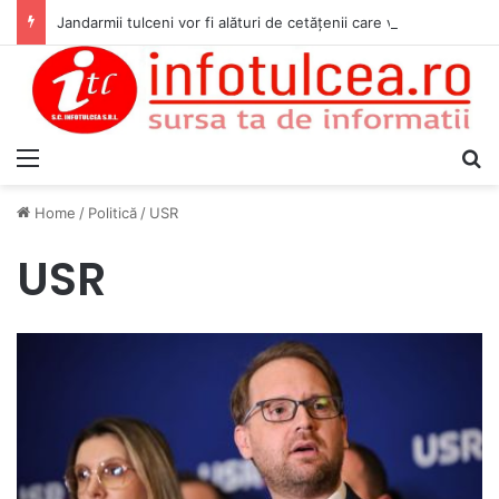
Jandarmii tulceni vor fi alături de cetățenii care vor lua parte la Festivalul Folk Țestos
Menu
S
Home
/
Politică
/
USR
USR