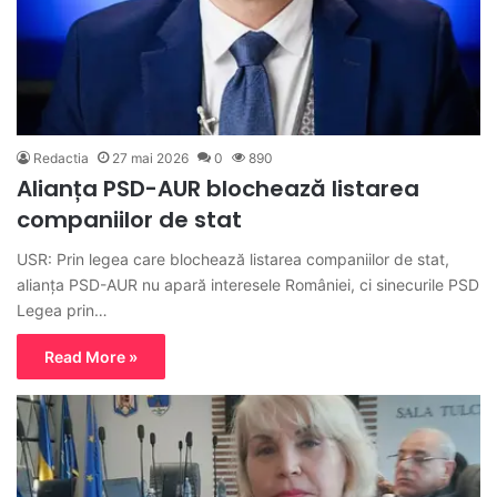
Redactia
27 mai 2026
0
890
Alianța PSD-AUR blochează listarea
companiilor de stat
USR: Prin legea care blochează listarea companiilor de stat,
alianța PSD-AUR nu apară interesele României, ci sinecurile PSD
Legea prin…
Read More »