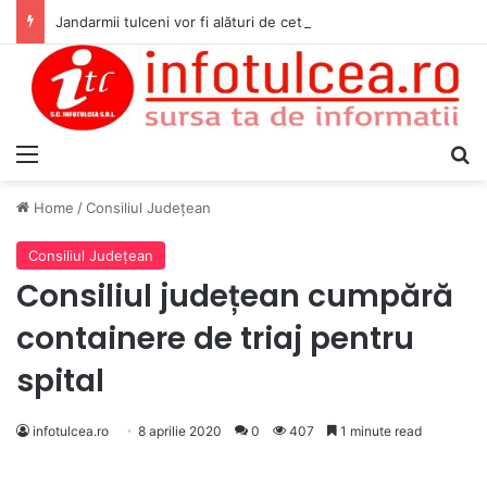
Jandarmii tulceni vor fi alături de cetățenii care vor lua parte la Festivalul Folk Țestos
Menu
S
Home
/
Consiliul Judeţean
Consiliul Judeţean
Consiliul județean cumpără
containere de triaj pentru
spital
infotulcea.ro
8 aprilie 2020
0
407
1 minute read