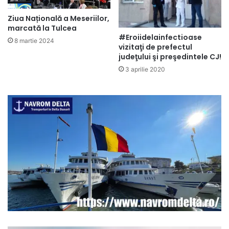
Ziua Națională a Meseriilor,
marcată la Tulcea
#Eroiidelainfectioase
8 martie 2024
vizitaţi de prefectul
judeţului şi preşedintele CJ!
3 aprilie 2020