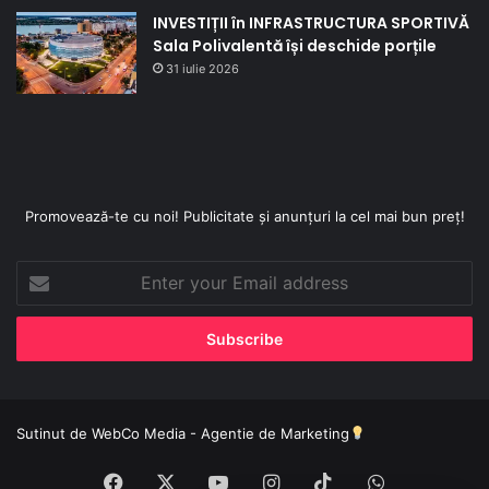
INVESTIȚII în INFRASTRUCTURA SPORTIVĂ
Sala Polivalentă își deschide porțile
31 iulie 2026
Promovează-te cu noi! Publicitate și anunțuri la cel mai bun preț!
Enter
your
Email
address
Sutinut de
WebCo Media - Agentie de Marketing
Facebook
X
YouTube
Instagram
TikTok
WhatsApp