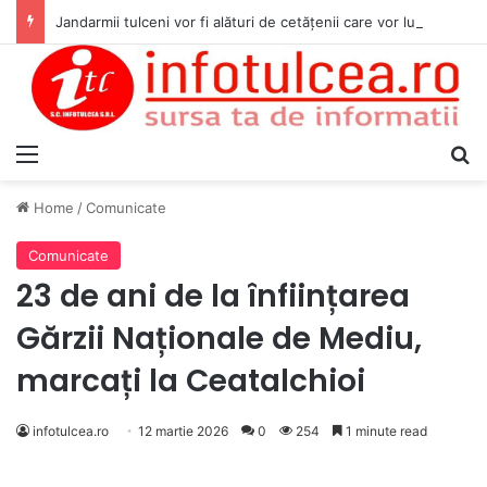
Jandarmii tulceni vor fi alături de cetățenii care vor lua parte la Festivalul Folk Țestos
Menu
S
Home
/
Comunicate
Comunicate
23 de ani de la înființarea
Gărzii Naționale de Mediu,
marcați la Ceatalchioi
infotulcea.ro
12 martie 2026
0
254
1 minute read