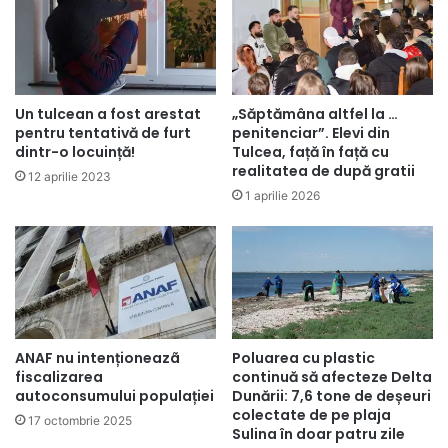
Un tulcean a fost arestat
„Săptămâna altfel la …
pentru tentativă de furt
penitenciar”. Elevi din
dintr-o locuință!
Tulcea, față în față cu
realitatea de după gratii
12 aprilie 2023
1 aprilie 2026
ANAF nu intenționeazã
Poluarea cu plastic
fiscalizarea
continuă să afecteze Delta
autoconsumului populației
Dunării: 7,6 tone de deșeuri
colectate de pe plaja
17 octombrie 2025
Sulina în doar patru zile