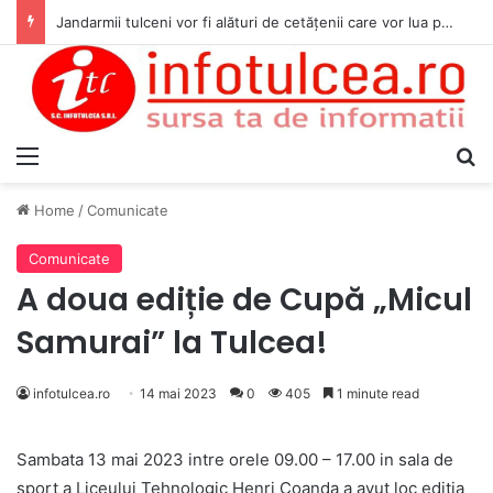
Jandarmii tulceni vor fi alături de cetățenii care vor lua parte la Festivalul Folk Țestos
Menu
S
Home
/
Comunicate
Comunicate
A doua ediție de Cupă „Micul
Samurai” la Tulcea!
infotulcea.ro
14 mai 2023
0
405
1 minute read
Sambata 13 mai 2023 intre orele 09.00 – 17.00 in sala de
sport a Liceului Tehnologic Henri Coanda a avut loc editia