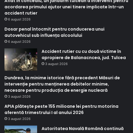
Aflat în concediu, un jandarm tulcean a intervenit pentru
acordarea primului ajutor unei tinere implicate într-un
accident rutier
6 august 2026
Dosar penal întocmit pentru conducerea unui
autovehicul sub influența alcoolului
6 august 2026
Accident rutier cu cu două victime în
apropiere de Balanacncea, jud. Tulcea
3 august 2026
Dunărea, la minime istorice fără precedent Măsuri de
intervenție pentru menținerea debitelor minime,
necesare pentru producția de energie nucleară
3 august 2026
APIA plătește peste 155 milioane lei pentru motorina
aferentă trimestrului I al anului 2026
3 august 2026
Autoritatea Navală Română continuă