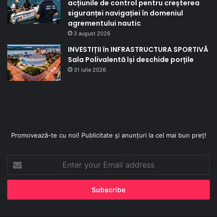
acțiunile de control pentru creșterea
siguranței navigației în domeniul
agrementului nautic
3 august 2026
INVESTIȚII în INFRASTRUCTURA SPORTIVĂ
Sala Polivalentă își deschide porțile
31 iulie 2026
Promovează-te cu noi! Publicitate și anunțuri la cel mai bun preț!
Enter
your
Email
address