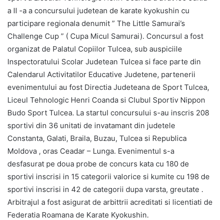
a II -a a concursului judetean de karate kyokushin cu
participare regionala denumit ” The Little Samurai’s
Challenge Cup ” ( Cupa Micul Samurai). Concursul a fost
organizat de Palatul Copiilor Tulcea, sub auspiciile
Inspectoratului Scolar Judetean Tulcea si face parte din
Calendarul Activitatilor Educative Judetene, partenerii
evenimentului au fost Directia Judeteana de Sport Tulcea,
Liceul Tehnologic Henri Coanda si Clubul Sportiv Nippon
Budo Sport Tulcea. La startul concursului s-au inscris 208
sportivi din 36 unitati de invatamant din judetele
Constanta, Galati, Braila, Buzau, Tulcea si Republica
Moldova , oras Ceadar – Lunga. Evenimentul s-a
desfasurat pe doua probe de concurs kata cu 180 de
sportivi inscrisi in 15 categorii valorice si kumite cu 198 de
sportivi inscrisi in 42 de categorii dupa varsta, greutate .
Arbitrajul a fost asigurat de arbittrii acreditati si licentiati de
Federatia Roamana de Karate Kyokushin.