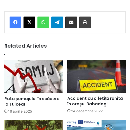
Facebook
X
WhatsApp
Telegram
Share via Email
Print
Related Articles
Accident cu o fetiță rănită
Rata șomajului în scădere
în orașul Babadag!
la Tulcea!
24 decembrie 2022
16 aprilie 2025