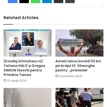
Related Articles
(Sondaj infotulcea.ro)
Avram Iancu înoată 112 km
Tatiana HALIȚ și Dragoș
pe braţul Sf. Gheorghe
SIMION favoriți pentru
pentru …prietenie!
Primăria Tulcea
9 octombrie 2020
15 martie 2024