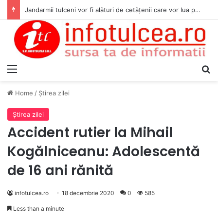
Jandarmii tulceni vor fi alături de cetățenii care vor lua parte la Festivalul Folk Țestos
Menu
S
Home
/
Ştirea zilei
Ştirea zilei
Accident rutier la Mihail
Kogălniceanu: Adolescentă
de 16 ani rănită
infotulcea.ro
18 decembrie 2020
0
585
Less than a minute