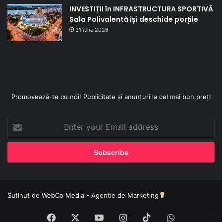
INVESTIȚII în INFRASTRUCTURA SPORTIVĂ
Sala Polivalentă își deschide porțile
31 iulie 2026
Promovează-te cu noi! Publicitate și anunțuri la cel mai bun preț!
Enter
your
Email
address
Sutinut de
WebCo Media - Agentie de Marketing
Facebook
X
YouTube
Instagram
TikTok
WhatsApp