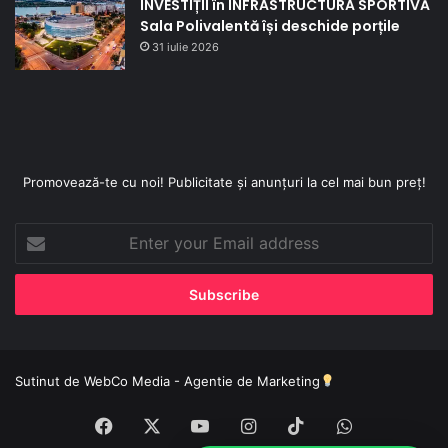
INVESTIȚII în INFRASTRUCTURA SPORTIVĂ
Sala Polivalentă își deschide porțile
31 iulie 2026
Promovează-te cu noi! Publicitate și anunțuri la cel mai bun preț!
Enter
your
Email
address
Sutinut de
WebCo Media - Agentie de Marketing
Facebook
X
YouTube
Instagram
TikTok
WhatsApp