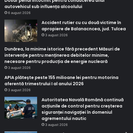
Dosar penal întocmit pentru conducerea unui
autovehicul sub influența alcoolului
6 august 2026
Accident rutier cu cu două victime în
apropiere de Balanacncea, jud. Tulcea
3 august 2026
Dunărea, la minime istorice fără precedent Măsuri de
intervenție pentru menținerea debitelor minime,
necesare pentru producția de energie nucleară
3 august 2026
APIA plătește peste 155 milioane lei pentru motorina
aferentă trimestrului I al anului 2026
3 august 2026
Autoritatea Navală Română continuă
acțiunile de control pentru creșterea
siguranței navigației în domeniul
agrementului nautic
3 august 2026