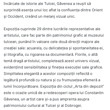
încărcate de istorie ale Tulcei, Găvenea a reușit să
surprindă esența unui loc aflat la confluența dintre Orient
și Occident, creând un melanj vizual unic.
Expoziția cuprinde 29 dintre lucrările reprezentative ale
artistului, care fac parte din patrimoniul grafic al muzeului
tulcean, punând în valoare cele două direcții majore ale
creației sale: acuarela, cu delicatețea și spontaneitatea ei,
și litografia, cu rigoarea sa documentară. Florile, o altă
temă dragă artistului, completează acest univers vizual,
evidențiind sensibilitatea și finețea execuției sale grafice.
Simplitatea elegantă a acestor compoziții reflectă o
legătură profundă cu natura și cu frumusețea efemeră a
lumii înconjurătoare. Expoziția din ciclul „Arta din depozit”
este o ocazie unică de a redescoperi opera lui Constantin
Găvenea, un artist care și-a pus amprenta asupra
patrimoniului cultural al Tulcei și al Dobrogei.