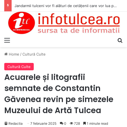
Jandarmii tulceni vor fi alături de cetățenii care vor lua parte la Festivalul Folk Țestos
Menu
S
Home
/
Cultură Culte
Cultură Culte
Acuarele și litografii
semnate de Constantin
Găvenea revin pe simezele
Muzeului de Artă Tulcea
Redactia
7 februarie 2025
0
728
1 minute read