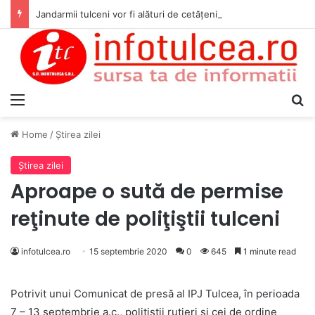
Jandarmii tulceni vor fi alături de cetățenii care vor lua parte la Festivalul Folk Țestos
Menu
S
Home
/
Ştirea zilei
Ştirea zilei
Aproape o sută de permise
reţinute de poliţiştii tulceni
infotulcea.ro
15 septembrie 2020
0
645
1 minute read
Potrivit unui Comunicat de presă al IPJ Tulcea, în perioada
7 – 13 septembrie a.c., polițiștii rutieri și cei de ordine