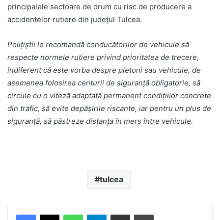
principalele sectoare de drum cu risc de producere a
accidentelor rutiere din județul Tulcea.
Poliţiştii le recomandă conducătorilor de vehicule să
respecte normele rutiere privind prioritatea de trecere,
indiferent că este vorba despre pietoni sau vehicule, de
asemenea folosirea centurii de siguranță obligatorie, să
circule cu o viteză adaptată permanent condiţiilor concrete
din trafic, să evite depăşirile riscante, iar pentru un plus de
siguranţă, să păstreze distanţa în mers între vehicule.
tulcea
Facebook
X
WhatsApp
Telegram
Share via Email
Print