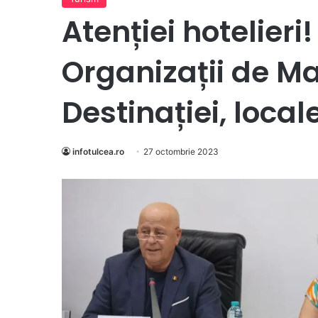
Atenției hotelieri
Organizații de 
Destinației, local
infotulcea.ro
27 octombrie 2023