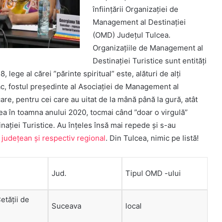
înființării Organizației de
Management al Destinației
(OMD) Județul Tulcea.
Organizațiile de Management al
Destinației Turistice sunt entități
ge al cărei ”părinte spiritual” este, alături de alți
ac, fostul președinte al Asociației de Management al
care, pentru cei care au uitat de la mână până la gură, atât
 ea în toamna anului 2020, tocmai când ”doar o virgulă”
ației Turistice. Au înțeles însă mai repede și s-au
 județean și respectiv regional
. Din Tulcea, nimic pe listă!
Jud.
Tipul OMD -ului
tății de
Suceava
local