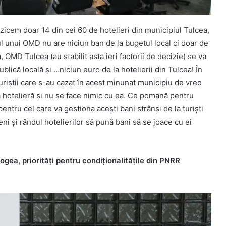
să zicem doar 14 din cei 60 de hotelieri din municipiul Tulcea,
tul unui OMD nu are niciun ban de la bugetul local ci doar de
a, OMD Tulcea (au stabilit asta ieri factorii de decizie) se va
blică locală și …niciun euro de la hotelierii din Tulcea! În
uriștii care s-au cazat în acest minunat municipiu de vreo
ă hotelieră și nu se face nimic cu ea. Ce pomană pentru
entru cel care va gestiona acești bani strânși de la turiști
eni și rândul hotelierilor să pună bani să se joace cu ei
a, priorități pentru condiționalitățile din PNRR