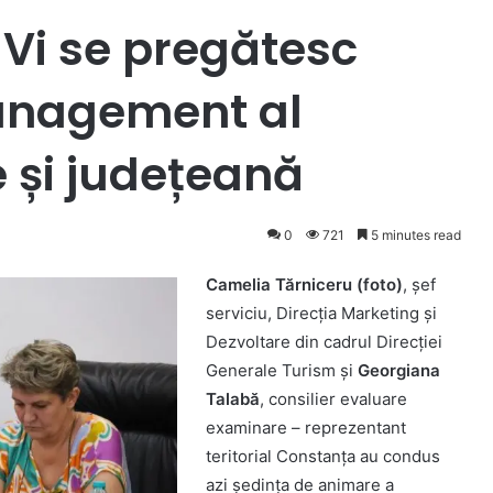
! Vi se pregătesc
Management al
e și județeană
0
721
5 minutes read
Camelia Tărniceru (foto)
, șef
serviciu, Direcția Marketing și
Dezvoltare din cadrul Direcției
Generale Turism și
Georgiana
Talabă
, consilier evaluare
examinare – reprezentant
teritorial Constanța au condus
azi ședința de animare a