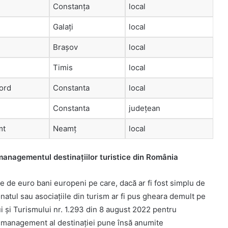
Constanța
local
Galați
local
Brașov
local
Timis
local
ord
Constanta
local
Constanta
județean
mt
Neamț
local
managementul destinațiilor turistice din România
ne de euro bani europeni pe care, dacă ar fi fost simplu de
ronatul sau asociațiile din turism ar fi pus gheara demult pe
i și Turismului nr. 1.293 din 8 august 2022 pentru
e management al destinației pune însă anumite