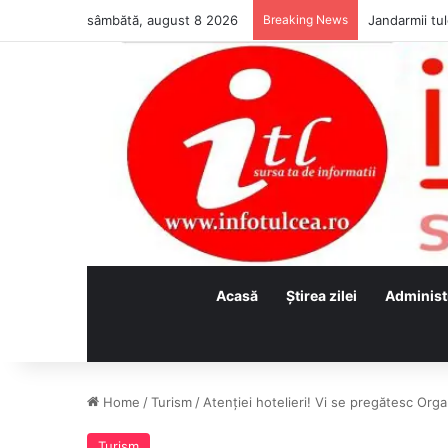
sâmbătă, august 8 2026
Breaking News
Jandarmii tul
Acasă
Ştirea zilei
Administ
Home
/
Turism
/
Atenției hotelieri! Vi se pregătesc Orga
Turism