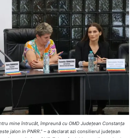
pentru mine întrucât, împreună cu OMD Județean Constanța
este jalon in PNRR
.” – a declarat azi consilierul județean