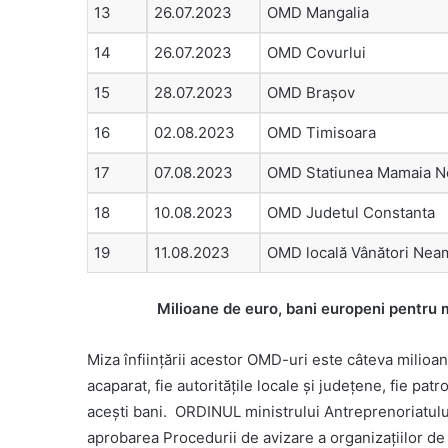
13
26.07.2023
OMD Mangalia
14
26.07.2023
OMD Covurlui
15
28.07.2023
OMD Brașov
16
02.08.2023
OMD Timisoara
17
07.08.2023
OMD Statiunea Mamaia N
18
10.08.2023
OMD Judetul Constanta
19
11.08.2023
OMD locală Vânători Nea
Milioane de euro, bani europeni pentru 
Miza înființării acestor OMD-uri este câteva milioa
acaparat, fie autoritățile locale și județene, fie pat
acești bani. ORDINUL ministrului Antreprenoriatulu
aprobarea Procedurii de avizare a organizațiilor d