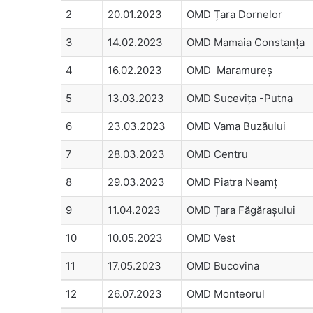
2
20.01.2023
OMD Țara Dornelor
3
14.02.2023
OMD Mamaia Constanța
4
16.02.2023
OMD Maramureș
5
13.03.2023
OMD Sucevița -Putna
6
23.03.2023
OMD Vama Buzăului
7
28.03.2023
OMD Centru
8
29.03.2023
OMD Piatra Neamț
9
11.04.2023
OMD Țara Făgărașului
10
10.05.2023
OMD Vest
11
17.05.2023
OMD Bucovina
12
26.07.2023
OMD Monteorul