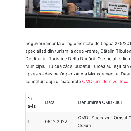
neguvernamentale reglementate de Legea 275/2018, le
specialiști din turism la acea vreme, Cătălin Țibule
Destinației Turistice Delta Dunării. O asociație din 
Municipiul Tulcea cât și Județul Tulcea au ieșit din
lipsea să devină Organizație a Management al Destin
constituit deja următoarele
OMD-uri de nivel local,
Nr
Data
Denumirea OMD-ului
aviz
OMD -Suceava – Orașul Ce
1
06.12.2022
Scaun