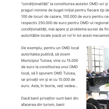
”condiționalități” la constituirea acestor OMD-uri ș
praguri minime de buget inițial pentru fiecare tip 
100 de locuri de cazare, 100.000 de euro pentru cea
respectiv 250.000 de euro pentru OMD-ul regional 
condiționalități, mai apare și problema sursei de fin
autoritățile locale joacă un rol în tot acest mecanis
De exemplu, pentru un OMD local
autoritatea publică, să zicem
Municipiul Tulcea, vine cu 15.000
de euro la constituirea unui OMD
local, să îi spunem OMD Tulcea,
iar privații vin și ei cu 15.000 de
euro. Asta, în teorie, veți vedea…
Dacă banii privaților sunt bani din
afacerea din turism, banii