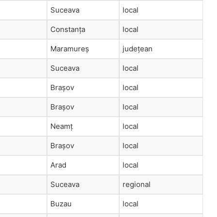
Suceava
local
Constanța
local
Maramureș
județean
Suceava
local
Brașov
local
Brașov
local
Neamț
local
Brașov
local
Arad
local
Suceava
regional
Buzau
local