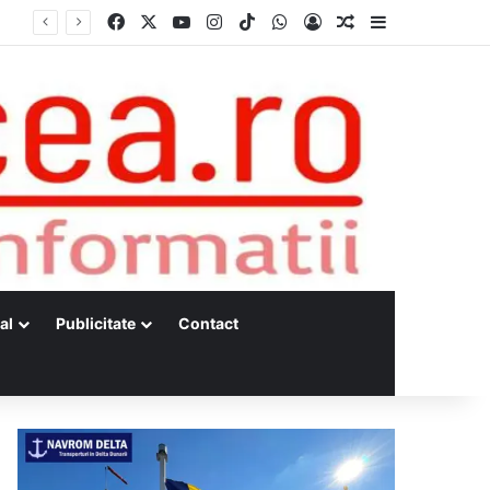
Facebook
X
YouTube
Instagram
TikTok
WhatsApp
Log In
Random Article
Sidebar
al
Publicitate
Contact