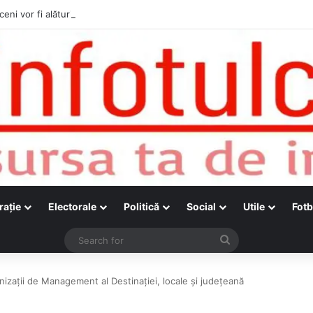
ceni vor fi alături de cetățenii care vor lua parte la Festivalul Folk Țestos
raţie
Electorale
Politică
Social
Utile
Fotb
Search
for
nizații de Management al Destinației, locale și județeană