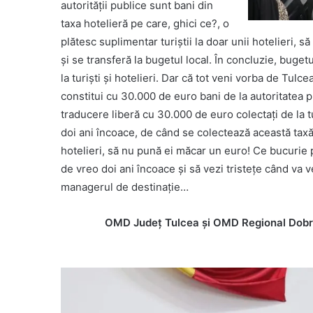
autorității publice sunt bani din
taxa hotelieră pe care, ghici ce?, o
plătesc suplimentar turiștii la doar unii hotelieri, 
și se transferă la bugetul local. În concluzie, buge
la turiști și hotelieri. Dar că tot veni vorba de Tulce
constitui cu 30.000 de euro bani de la autoritatea pu
traducere liberă cu 30.000 de euro colectați de la t
doi ani încoace, de când se colectează această tax
hotelieri, să nu pună ei măcar un euro! Ce bucurie p
de vreo doi ani încoace și să vezi tristețe când va v
managerul de destinație…
OMD Județ Tulcea și OMD Regional Dobroge