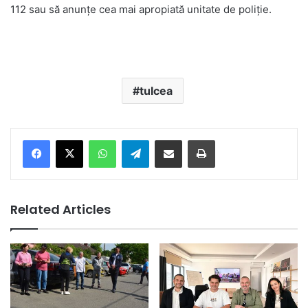
112 sau să anunțe cea mai apropiată unitate de poliție.
tulcea
Facebook
X
WhatsApp
Telegram
Share via Email
Print
Related Articles