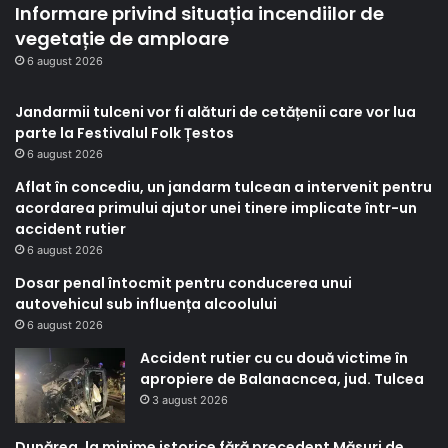
Informare privind situația incendiilor de
vegetație de amploare
6 august 2026
Jandarmii tulceni vor fi alături de cetățenii care vor lua
parte la Festivalul Folk Țestos
6 august 2026
Aflat în concediu, un jandarm tulcean a intervenit pentru
acordarea primului ajutor unei tinere implicate într-un
accident rutier
6 august 2026
Dosar penal întocmit pentru conducerea unui
autovehicul sub influența alcoolului
6 august 2026
Accident rutier cu cu două victime în
apropiere de Balanacncea, jud. Tulcea
3 august 2026
Dunărea, la minime istorice fără precedent Măsuri de