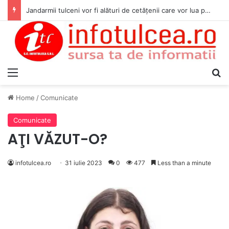
Jandarmii tulceni vor fi alături de cetățenii care vor lua parte la Festivalul Folk Țestos
Menu
S
Home
/
Comunicate
Comunicate
AŢI VĂZUT-O?
infotulcea.ro
31 iulie 2023
0
477
Less than a minute