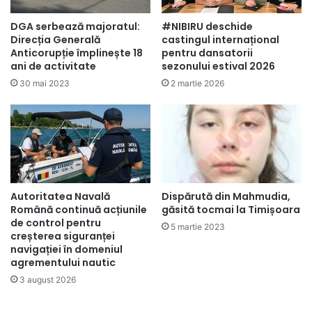
DGA serbează majoratul:
#NIBIRU deschide
Direcția Generală
castingul internațional
Anticorupție împlinește 18
pentru dansatorii
ani de activitate
sezonului estival 2026
30 mai 2023
2 martie 2026
Autoritatea Navală
Dispărută din Mahmudia,
Română continuă acțiunile
găsită tocmai la Timișoara
de control pentru
5 martie 2023
creșterea siguranței
navigației în domeniul
agrementului nautic
3 august 2026