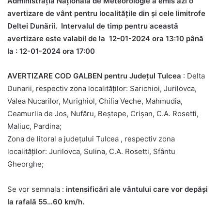
Administrația Națională de Meteorologie a emis azi o
avertizare de vânt pentru localitățile din și cele limitrofe
Deltei Dunării. Intervalul de timp pentru această
avertizare este valabil de la 12-01-2024 ora 13:10 până
la : 12-01-2024 ora 17:00
AVERTIZARE COD GALBEN pentru Județul Tulcea
: Delta
Dunarii, respectiv zona localităților: Sarichioi, Jurilovca,
Valea Nucarilor, Murighiol, Chilia Veche, Mahmudia,
Ceamurlia de Jos, Nufăru, Beștepe, Crișan, C.A. Rosetti,
Maliuc, Pardina;
Zona de litoral a județului Tulcea , respectiv zona
localităților: Jurilovca, Sulina, C.A. Rosetti, Sfântu
Gheorghe;
Se vor semnala :
intensificări ale vântului care vor depăși
la rafală 55…60 km/h.