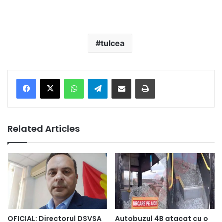
tulcea
Facebook
X
WhatsApp
Telegram
Share via Email
Print
Related Articles
OFICIAL: Directorul DSVSA
Autobuzul 4B atacat cu o