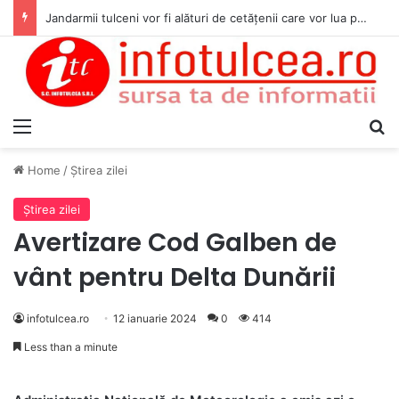
Jandarmii tulceni vor fi alături de cetățenii care vor lua parte la Festivalul Folk Țestos
Menu
S
Home
/
Ştirea zilei
Ştirea zilei
Avertizare Cod Galben de
vânt pentru Delta Dunării
infotulcea.ro
12 ianuarie 2024
0
414
Less than a minute