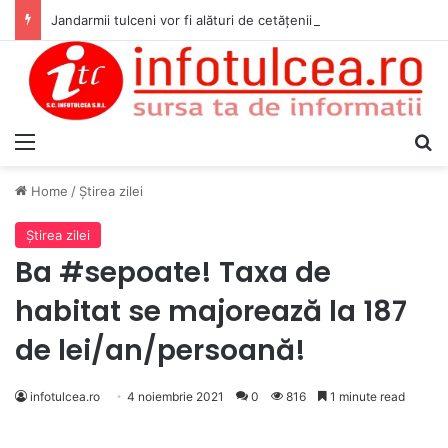
Jandarmii tulceni vor fi alături de cetățenii care vor lua parte la Festivalul Folk Țestos
Menu
S
Home
/
Ştirea zilei
Ştirea zilei
Ba #sepoate! Taxa de
habitat se majorează la 187
de lei/an/persoană!
infotulcea.ro
4 noiembrie 2021
0
816
1 minute read