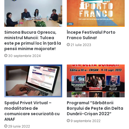
Simona Bucura Oprescu,
Începe Festivalul Porto
ministrul Muncii: Tulcea
Franco Sulina!
este pe primul loc în țară la
21 iulie 2023
pensii minime majorate!
30 septembrie 2024
Spațiul Privat Virtual –
Programul ”Sărbătorii
modalitatea de
Borșului de Pește din Delta
comunicare securizată cu
Dunării-Crișan 2022”
ANAF
9 septembrie 2022
29 iunie 2022