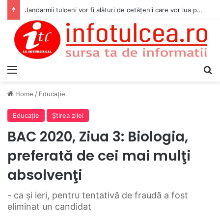
Jandarmii tulceni vor fi alături de cetățenii care vor lua parte la Festivalul Folk Țestos
Menu
S
Home
/
Educaţie
Educaţie
Ştirea zilei
BAC 2020, Ziua 3: Biologia,
preferată de cei mai mulţi
absolvenţi
- ca şi ieri, pentru tentativă de fraudă a fost
eliminat un candidat