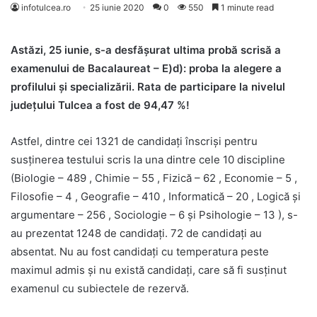
infotulcea.ro
25 iunie 2020
0
550
1 minute read
Astăzi, 25 iunie, s-a desfășurat ultima probă scrisă a
examenului de Bacalaureat – E)d): proba la alegere a
profilului și specializării.
Rata de participare la nivelul
judeţului Tulcea a fost de 94,47 %!
Astfel, dintre cei 1321 de candidaţi înscrişi pentru
susţinerea testului scris la una dintre cele 10 discipline
(Biologie – 489 , Chimie – 55 , Fizică – 62 , Economie – 5 ,
Filosofie – 4 , Geografie – 410 , Informatică – 20 , Logică şi
argumentare – 256 , Sociologie – 6 şi Psihologie – 13 ), s-
au prezentat 1248 de candidaţi. 72 de candidaţi au
absentat. Nu au fost candidați cu temperatura peste
maximul admis și nu există candidați, care să fi susținut
examenul cu subiectele de rezervă.