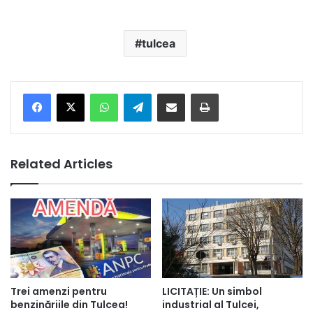
tulcea
Facebook
X
WhatsApp
Telegram
Share via Email
Print
Related Articles
Trei amenzi pentru
LICITAȚIE: Un simbol
benzinăriile din Tulcea!
industrial al Tulcei,