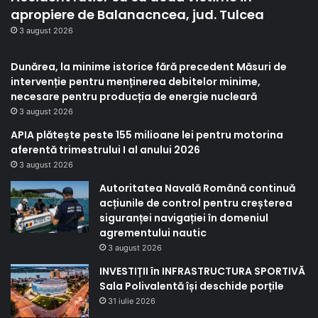
apropiere de Balanacncea, jud. Tulcea
3 august 2026
Dunărea, la minime istorice fără precedent Măsuri de
intervenție pentru menținerea debitelor minime,
necesare pentru producția de energie nucleară
3 august 2026
APIA plătește peste 155 milioane lei pentru motorina
aferentă trimestrului I al anului 2026
3 august 2026
Autoritatea Navală Română continuă
acțiunile de control pentru creșterea
siguranței navigației în domeniul
agrementului nautic
3 august 2026
INVESTIȚII în INFRASTRUCTURA SPORTIVĂ
Sala Polivalentă își deschide porțile
31 iulie 2026