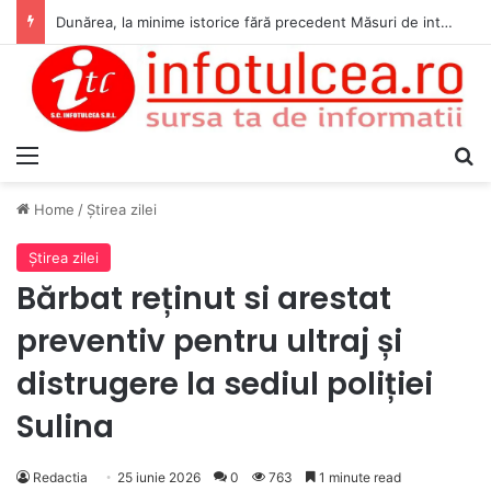
Dunărea, la minime istorice fără precedent Măsuri de intervenție pentru menținerea debitelor minime, necesare pentru producția de energie nucleară
Menu
S
Home
/
Ştirea zilei
Ştirea zilei
Bărbat reținut si arestat
preventiv pentru ultraj și
distrugere la sediul poliției
Sulina
Redactia
25 iunie 2026
0
763
1 minute read