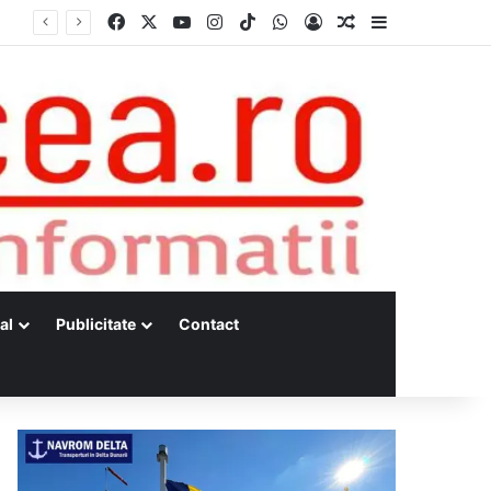
Facebook
X
YouTube
Instagram
TikTok
WhatsApp
Log In
Random Article
Sidebar
Dunărea, la minime istorice fără precedent Măsuri de intervenție pentru menținerea debitelor minime, necesare pentru producția de energie nucleară
al
Publicitate
Contact