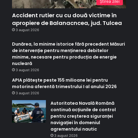
Ştirea zilei
Accident rutier cu cu două victime în
apropiere de Balanacncea, jud. Tulcea
3 august 2026
Dunărea, la minime istorice fără precedent Măsuri
de intervenție pentru menținerea debitelor
minime, necesare pentru producția de energie
nucleară
3 august 2026
APIA plătește peste 155 milioane lei pentru
motorina aferentă trimestrului I al anului 2026
3 august 2026
Autoritatea Navală Română
continuă acțiunile de control
pentru creșterea siguranței
navigației în domeniul
agrementului nautic
3 august 2026