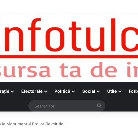
raţie
Electorale
Politică
Social
Utile
Fotb
Search
for
os la Monumentul Eroilor Revoluției