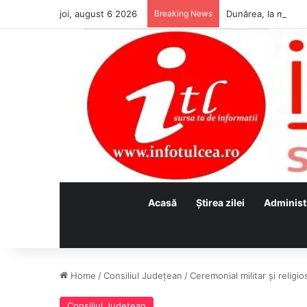
joi, august 6 2026
Breaking News
Acasă
Ştirea zilei
Administ
Home
/
Consiliul Judeţean
/
Ceremonial militar și religi
Consiliul Judeţean