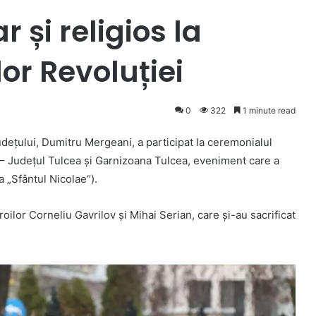
 și religios la
or Revoluției
0
322
1 minute read
udețului, Dumitru Mergeani, a participat
la ceremonialul
lui – Județul Tulcea și Garnizoana Tulcea, eveniment care a
a „Sfântul Nicolae“).
oilor Corneliu Gavrilov şi Mihai Serian, care și-au sacrificat