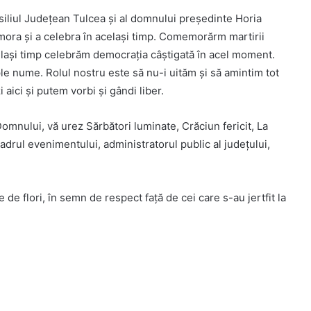
iliul Județean Tulcea și al domnului președinte Horia
mora și a celebra în același timp. Comemorărm martirii
elași timp celebrăm democrația câștigată în acel moment.
le nume. Rolul nostru este să nu-i uităm și să amintim tot
i aici și putem vorbi și gân
di liber.
omnului, vă urez Sărbători luminate, Crăciun fericit, La
 cadrul evenimentului,
administratorul public al județului,
e flori, în semn de respect față de cei care s-au jertfit la