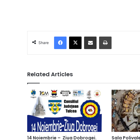
Facebook
X
Share via Email
Print
Share
Related Articles
14 Noiembrie – Ziua Dobrogei.
Sala Polival