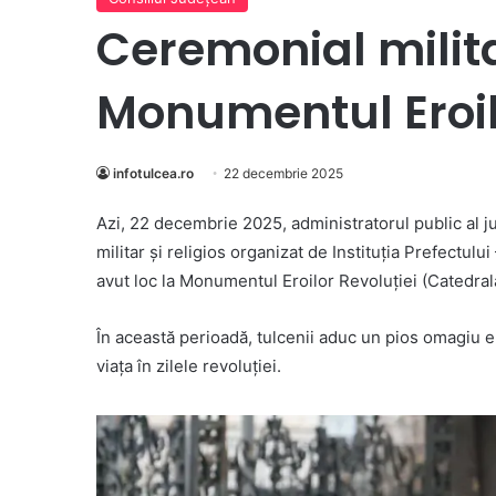
Ceremonial militar
Monumentul Eroil
infotulcea.ro
22 decembrie 2025
Azi, 22 decembrie 202
5
,
administratorul public al j
militar și religios organizat de Instituția Prefectu
avut loc
la Monumentul
Eroilor Revoluției (Catedral
În această perioadă, tulcenii aduc un pios omagiu er
viața
în zilele revoluției
.