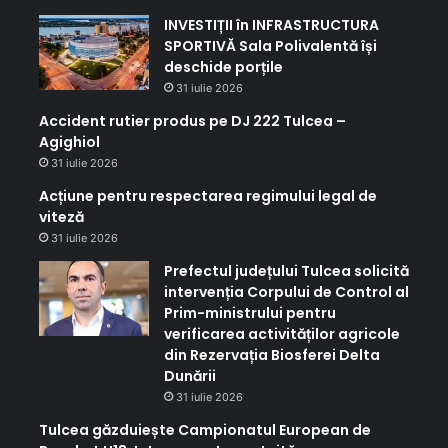
INVESTIȚII în INFRASTRUCTURA
SPORTIVĂ Sala Polivalentă își
deschide porțile
31 iulie 2026
Accident rutier produs pe DJ 222 Tulcea –
Agighiol
31 iulie 2026
Acțiune pentru respectarea regimului legal de
viteză
31 iulie 2026
Prefectul județului Tulcea solicită
intervenția Corpului de Control al
Prim-ministrului pentru
verificarea activităților agricole
din Rezervația Biosferei Delta
Dunării
31 iulie 2026
Tulcea găzduiește Campionatul European de