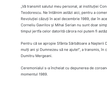
„
Vă transm
it salutul meu personal,
al instituției
Cons
Teodorescu. Ne întâlnim astăzi aici, pentru a come
Revoluției căzuți în acel decembrie 1989, dar în ac
Corneliu
Gavrilov și Mihai Serian nu sunt doar simp
timpul jertfa celor datorită cărora noi putem fi astăz
Pentru că se apropie Sfânta Sărbătoare a Nașterii D
mulți ani și Dumnezeu să ne ajute!
“, a transmis, în
Dumitru Mergeani
.
Ceremonialul s-a încheiat cu depunerea de coroane d
momentul 1989.