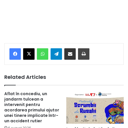
Facebook
X
WhatsApp
Telegram
Share via Email
Print
Related Articles
Aflat în concediu, un
jandarm tulcean a
intervenit pentru
acordarea primului ajutor
unei tinere implicate într-
un accident rutier
6 august 2026