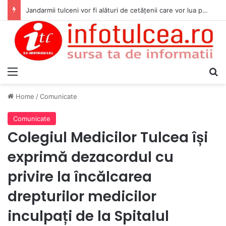
Jandarmii tulceni vor fi alături de cetățenii care vor lua parte la Festivalul Folk Țestos
Menu
S
Home
/
Comunicate
Comunicate
Colegiul Medicilor Tulcea își
exprimă dezacordul cu
privire la încălcarea
drepturilor medicilor
inculpați de la Spitalul