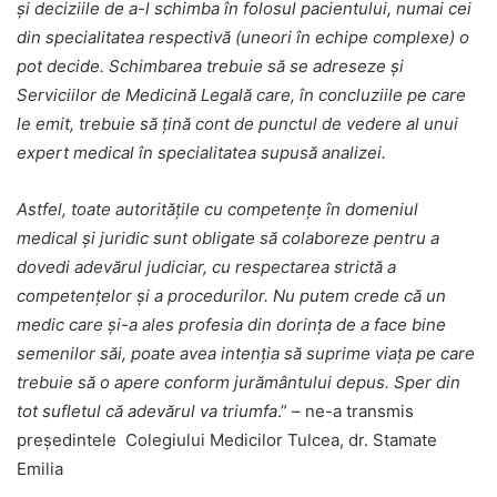
și deciziile de a-l schimba în folosul pacientului, numai cei
din specialitatea respectivă (uneori în echipe complexe) o
pot decide. Schimbarea trebuie să se adreseze și
Serviciilor de Medicină Legală care, în concluziile pe care
le emit, trebuie să țină cont de punctul de vedere al unui
expert medical în specialitatea supusă analizei.
Astfel, toate autoritățile cu competențe în domeniul
medical și juridic sunt obligate să colaboreze pentru a
dovedi adevărul judiciar, cu respectarea strictă a
competențelor și a procedurilor. Nu putem crede că un
medic care și-a ales profesia din dorința de a face bine
semenilor săi, poate avea intenția să suprime viața pe care
trebuie să o apere conform jurământului depus. Sper din
tot sufletul că adevărul va triumfa
.” – ne-a transmis
președintele Colegiului Medicilor Tulcea, dr. Stamate
Emilia