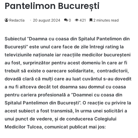
Pantelimon București
Redactia
20 august 2024
0
421
2 minutes read
Subiectul ”Doamna cu coasa din Spitalul Pantelimon din
București” este unul care face de zile întregi rating la
televiziunile naționale iar reacțiile medicilor bucureșteni
au fost, surprinzător pentru acest domeniu în care ar fi
trebuit să existe o oarecare solidaritate, contradictorii,
dovadă clară că mulți care au luat cuvântul s-au dovedit
a nu fi altceva decât tot doamna sau domnul cu coasa
pentru cariera profesională a ”Doamnei cu coasa din
Spitalul Pantelimon din București”. O reacție cu privire la
acest subiect a fost transmisă, în urma unei solicitări a
unui punct de vedere, și de conducerea Colegiului
Medicilor Tulcea, comunicat publicat mai jos: