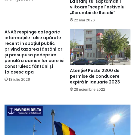
La sfârșitul săptămânii
viitoare începe Festivalul
„Scrumbii de Rusalii”
22 mai 2026
ANAR respinge categoric
informațiile false apărute
recent în spațiul public
privind taxarea fântânilor
și presupusa pedepsire
penală a oamenilor care își
construiesc fântâni și
Atenție! Peste 2300 de
folosesc apa
permise de conducere
18 iulie 2026
expiră în ianuarie 2023
28 noiembrie 2022