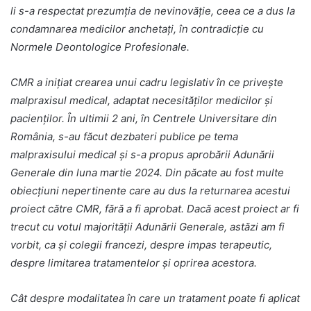
li s-a respectat prezumția de nevinovăție, ceea ce a dus la
condamnarea medicilor anchetați, în contradicție cu
Normele Deontologice Profesionale.
CMR a inițiat crearea unui cadru legislativ în ce privește
malpraxisul medical, adaptat necesităților medicilor și
pacienților. În ultimii 2 ani, în Centrele Universitare din
România, s-au făcut dezbateri publice pe tema
malpraxisului medical și s-a propus aprobării Adunării
Generale din luna martie 2024. Din păcate au fost multe
obiecțiuni nepertinente care au dus la returnarea acestui
proiect către CMR, fără a fi aprobat. Dacă acest proiect ar fi
trecut cu votul majorității Adunării Generale, astăzi am fi
vorbit, ca și colegii francezi, despre impas terapeutic,
despre limitarea tratamentelor și oprirea acestora.
Cât despre modalitatea în care un tratament poate fi aplicat