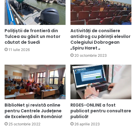
Activități de consiliere
Polițiștii de frontieră din
antidrog cu părinții elevilor
Tulcea au găsit un motor
Colegiului Dobrogean
căutat de Suedi
„Spiru Haret „
11 iulie 2026
20 octombrie 2023
BiblioNet și revistă online
REGES-ONLINE a fost
pentru Centrele Județene
publicat pentru consultare
de Excelență din România!
publică!
25 octombrie 2022
26 aprilie 2023