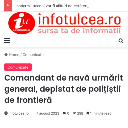
Jandarmii tulceni vor fi alături de cetățenii care vor lua parte la Festivalul Folk Țestos
Menu
S
Home
/
Comunicate
Comunicate
Comandant de navă urmărit
general, depistat de polițiștii
de frontieră
infotulcea.ro
7 august 2023
0
298
1 minute read