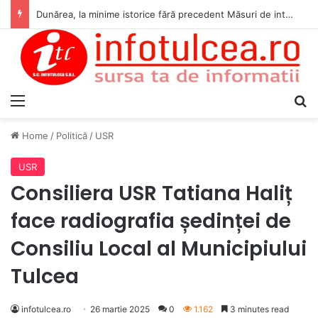
Dunărea, la minime istorice fără precedent Măsuri de intervenție pentru menținerea debitelor minime, necesare pentru producția de energie nucleară
Menu
S
Home
/
Politică
/
USR
USR
Consiliera USR Tatiana Haliț
face radiografia ședinței de
Consiliu Local al Municipiului
Tulcea
infotulcea.ro
26 martie 2025
0
1.162
3 minutes read