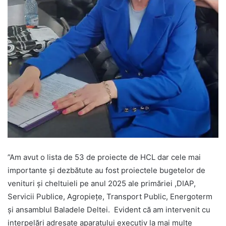
”Am avut o lista de 53 de proiecte de HCL dar cele mai
importante și dezbătute au fost proiectele bugetelor de
venituri și cheltuieli pe anul 2025 ale primăriei ,DIAP,
Servicii Publice, Agropiețe, Transport Public, Energoterm
și ansamblul Baladele Deltei. Evident că am intervenit cu
interpelări adresate aparatului executiv la mai multe