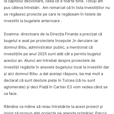
la capitolul dezvoltare, ceea ce e foarte bine. Totuși am
pus câteva întrebări. Am remarcat că în lista investițiilor nu
se regăsesc proiecte pe care le regăseam în listele de
investitii la bugetele anterioare .
Doamna directoare de la Direcția Finanțe a precizat că
bugetul e axat pe proiectele începute ,în derulare iar
domnul Bibu, administrator public, a menționat că
investițiile pe anul 2025 sunt atât cât a permis bugetul
acestui an. Atunci am întrebat despre proiectele de
investiții regăsite în anexele bugetului local la investitii dar
și aici domnul Bibu .a dat același răspuns, ba mai mult a
declarat că sunt destule piețe în Tulcea (că nu sunt
aglomerate) și deci Piață în Cartier E3 vom vedea când se
va face.
Rămâne ca mâine să reiau întrebările la acest proiect și
insist să propun alte proiecte pe agenda primăriei: Parcul