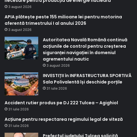
necesare pentru producția de energie nucleară
3 august 2026
APIA plătește peste 155 milioane lei pentru motorina
aferentă trimestrului I al anului 2026
3 august 2026
Autoritatea Navală Română continuă
acțiunile de control pentru creșterea
siguranței navigației în domeniul
agrementului nautic
3 august 2026
INVESTIȚII în INFRASTRUCTURA SPORTIVĂ
Sala Polivalentă își deschide porțile
31 iulie 2026
Accident rutier produs pe DJ 222 Tulcea – Agighiol
31 iulie 2026
Acțiune pentru respectarea regimului legal de viteză
31 iulie 2026
Prefectul județului Tulcea solicită