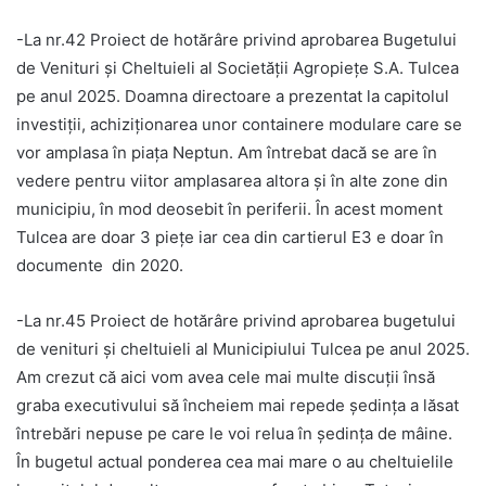
-La nr.42 Proiect de hotărâre privind aprobarea Bugetului
de Venituri şi Cheltuieli al Societății Agropieţe S.A. Tulcea
pe anul 2025. Doamna directoare a prezentat la capitolul
investiții, achiziționarea unor containere modulare care se
vor amplasa în piața Neptun. Am întrebat dacă se are în
vedere pentru viitor amplasarea altora și în alte zone din
municipiu, în mod deosebit în periferii. În acest moment
Tulcea are doar 3 piețe iar cea din cartierul E3 e doar în
documente din 2020.
-La nr.45 Proiect de hotărâre privind aprobarea bugetului
de venituri și cheltuieli al Municipiului Tulcea pe anul 2025.
Am crezut că aici vom avea cele mai multe discuții însă
graba executivului să încheiem mai repede ședința a lăsat
întrebări nepuse pe care le voi relua în ședința de mâine.
În bugetul actual ponderea cea mai mare o au cheltuielile