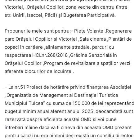
Victoriei, ,Orășelul Copiilor, zona veche din centru (între
str. Unirii, Isaccei, Păcii) și Bugetarea Participativă.
Propunerile mele sunt pentru: -Piețe Volante ,Regenerare
parc Orășelul Copiilor si Victoriei ,Sala cinema ,Plantări de
copaci în cartiere ,aliniamente stradale, parcuri cu
respectarea HCLnr.268/2018 ,Grădina Senzorială în
Orășelul Copiilor ,Program de revitalizare a spațiilor verzi
aferente blocurilor de locuințe .
– La nr.51 Proiect de hotărâre privind finanțarea Asociației
„Organizația de Management al Destinației Turistice
Municipiul Tulcea” cu suma de 150.000 de lei reprezentând
bugetul minim anual aferent anului 2025 ,deocamdată sunt
rezervată despre eficienta acestei OMD și voi pune
întrebări mâine dacă va fi cineva din această OMD prezent
pentru că azi nu era nimeni deși există un consiliu director