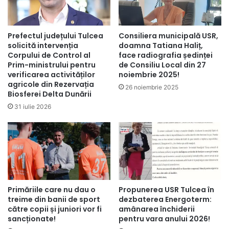
Prefectul județului Tulcea
Consiliera municipală USR,
solicită intervenția
doamna Tatiana Haliț,
Corpului de Control al
face radiografia ședinței
Prim-ministrului pentru
de Consiliu Local din 27
verificarea activităților
noiembrie 2025!
agricole din Rezervația
26 noiembrie 2025
Biosferei Delta Dunării
31 iulie 2026
Primăriile care nu dau o
Propunerea USR Tulcea în
treime din banii de sport
dezbaterea Energoterm:
către copii și juniori vor fi
amânarea închiderii
sancționate!
pentru vara anului 2026!