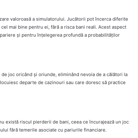
zare valoroasă a simulatorului. Jucătorii pot încerca diferite
cel mai bine pentru ei, fără a risca bani reali. Acest aspect
 pariere și pentru înțelegerea profundă a probabilităților
 de joc oricând și oriunde, eliminând nevoia de a călători la
e locuiesc departe de cazinouri sau care doresc să practice
 există riscul pierderii de bani, ceea ce încurajează un joc
lui fără temerile asociate cu pariurile financiare.