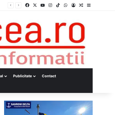
Facebook
X
YouTube
Instagram
TikTok
WhatsApp
Log In
Random Article
Sidebar
s
al
Publicitate
Contact