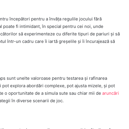
ru începători pentru a învăța regulile jocului fără
 poate fi intimidant, în special pentru cei noi, unde
ucătorilor să experimenteze cu diferite tipuri de pariuri și să
tul într-un cadru care îi iartă greșelile și îi încurajează să
aps sunt unelte valoroase pentru testarea și rafinarea
rii pot explora abordări complexe, pot ajusta mizele, și pot
ste o oportunitate de a simula sute sau chiar mii de
aruncări
ategii în diverse scenarii de joc.