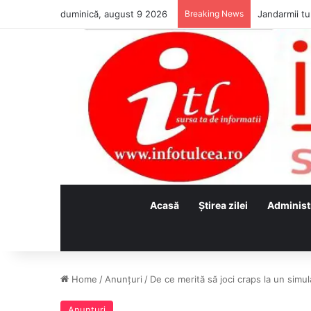
duminică, august 9 2026
Breaking News
Jandarmii tul
Acasă
Ştirea zilei
Administ
Home
/
Anunţuri
/
De ce merită să joci craps la un simul
Anunţuri