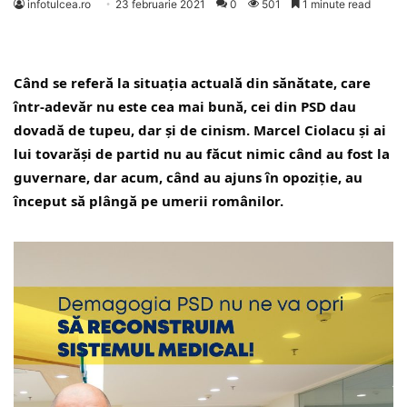
infotulcea.ro
23 februarie 2021
0
501
1 minute read
Când se referă la situaţia actuală din sănătate, care 
într-adevăr nu este cea mai bună, cei din PSD dau 
dovadă de tupeu, dar şi de cinism. Marcel Ciolacu şi ai 
lui tovarăşi de partid nu au făcut nimic când au fost la 
guvernare, dar acum, când au ajuns în opoziţie, au 
început să plângă pe umerii românilor.