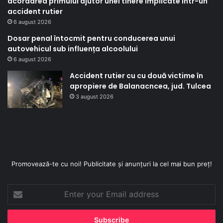
acordarea primului ajutor unei tinere implicate într-un
accident rutier
6 august 2026
Dosar penal întocmit pentru conducerea unui
autovehicul sub influența alcoolului
6 august 2026
Accident rutier cu cu două victime în
apropiere de Balanacncea, jud. Tulcea
3 august 2026
Promovează-te cu noi! Publicitate și anunțuri la cel mai bun preț!
Enter
your
Email
address