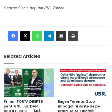
George Şişcu, deputat PNL Tulcea
Facebook
X
WhatsApp
Telegram
Share via Email
Print
Related Articles
Primar FORȚA DREPTEI
Eugen Terente: Stop
pentru Sulina: DAN
îmbogăţirii ilicite de pe
NICOLCENCO – FĂRĂ
urma Deltei Dunării!