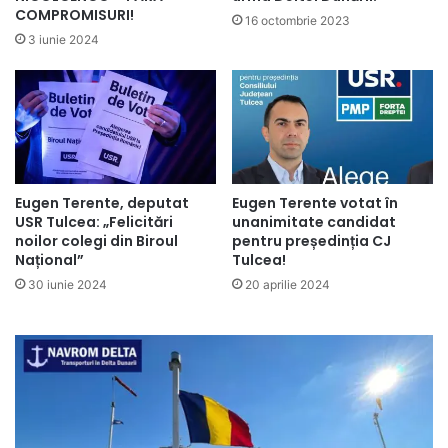
COMPROMISURI!
16 octombrie 2023
3 iunie 2024
Eugen Terente, deputat
Eugen Terente votat în
USR Tulcea: „Felicitări
unanimitate candidat
noilor colegi din Biroul
pentru președinția CJ
Național”
Tulcea!
30 iunie 2024
20 aprilie 2024