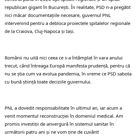
republican gigant în Bucureşti. În realitate, PSD n-a pregătit 
nici măcar documentaţiile necesare, guvernul PNL 
intervenind pentru a debloca proiectele spitalelor regionale 
de la Craiova, Cluj-Napoca şi Iaşi.
Românii nu uită nici ceea ce s-a întâmplat în vara anului 
trecut, când întreaga Europă manifesta prudenţă, pentru că 
nu se ştia cum va evolua pandemia, în vreme ce PSD sabota 
cu bună ştiinţă toate deciziile guvernului.
PNL a dovedit responsabilitate în ultimul an, iar acum a 
venit momentul reconstrucţiei în domeniul medical. Am 
promis investiţii de anvergură în sistemul sanitar în 
următorii patru ani şi ne vom ţine de cuvânt!