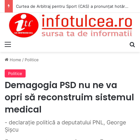
Curtea de Arbitraj pentru Sport (CAS) a pronunțat hotărârea în cauza WADA v. ANAD & Matei Cosmin Gabriel
Menu
S
Home
/
Politice
Politice
Demagogia PSD nu ne va
opri să reconstruim sistemul
medical
- declaraţie politică a deputatului PNL, George
Şişcu