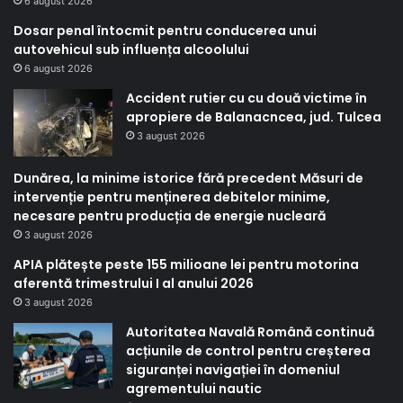
6 august 2026
Dosar penal întocmit pentru conducerea unui
autovehicul sub influența alcoolului
6 august 2026
Accident rutier cu cu două victime în
apropiere de Balanacncea, jud. Tulcea
3 august 2026
Dunărea, la minime istorice fără precedent Măsuri de
intervenție pentru menținerea debitelor minime,
necesare pentru producția de energie nucleară
3 august 2026
APIA plătește peste 155 milioane lei pentru motorina
aferentă trimestrului I al anului 2026
3 august 2026
Autoritatea Navală Română continuă
acțiunile de control pentru creșterea
siguranței navigației în domeniul
agrementului nautic