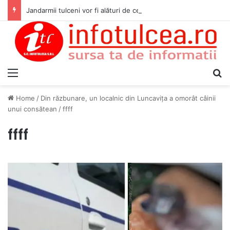
Jandarmii tulceni vor fi alături de cetățenii care vor lua parte la Festivalul Folk Țestos
Menu
S
Home
/
Din răzbunare, un localnic din Luncavița a omorât câinii
unui consătean
/
ffff
ffff