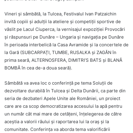
Vineri și sâmbătă, la Tulcea, Festivalul Ivan Patzaichin
invită copiii și adulții la ateliere și competiții sportive de
vâslit pe Lacul Ciuperca, la vernisajul expoziției Provocări
și răspunsuri pe Dunăre – Ungaria și navigația pe Dunăre
în perioada interbelică la Casa Avramide și la concertele de
la Gară (SUBCARPAȚI, TUMBE, RUSALKA și ZAGĂN în
prima seară, ALTERNOSFERA, DIMITRI’S BATS și BLANĂ
BOMBĂ în cea de-a doua seară).
Sâmbătă va avea loc o conferință pe tema Soluții de
dezvoltare durabilă în Tulcea și Delta Dunării, ca parte din
seria de dezbateri Apele Unite ale României, un proiect
care are ca scop democratizarea accesului la apă pentru
un număr cât mai mare de cetățeni, înțelegerea de către
aceștia a valorii râului și raportarea lui la oraș și la
comunitate. Conferința va aborda tema valorificării