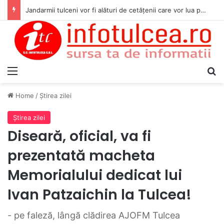
Jandarmii tulceni vor fi alături de cetățenii care vor lua parte la Festivalul Folk Țestos
Menu
S
Home
/
Ştirea zilei
Ştirea zilei
Diseară, oficial, va fi
prezentată macheta
Memorialului dedicat lui
Ivan Patzaichin la Tulcea!
- pe faleză, lângă clădirea AJOFM Tulcea