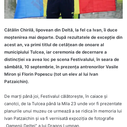
Cătălin Chirilă, lipovean din Deltă, la fel ca Ivan, îi duce
moștenirea mai departe. După rezultatele de excepție din
acest an, va primi titlul de cetățean de onoare al
municipiului Tulcea, iar ceremonia de decernare a
distincției va avea loc pe scena Festivalului, în seara de
sâmbătă, 10 septembrie, în prezența antrenorilor Vasile
Miron și Florin Popescu (tot un elev al lui Ivan
Patzaichin).
De marți până joi, Festivalul călătorește, în caiace și
canotci, de la Tulcea până la Mila 23 unde vor fi prezentate
planurile unui muzeu ce urmează a se ridica în memoria lui
Ivan Patzaichin și va fi vernisată expoziția de fotografie
„Oamenii Deltei” a lui Dragoș Lumpan.