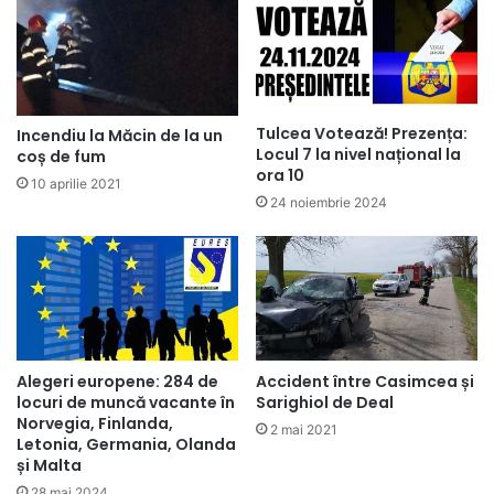
Tulcea Votează! Prezența:
Incendiu la Măcin de la un
Locul 7 la nivel național la
coș de fum
ora 10
10 aprilie 2021
24 noiembrie 2024
Alegeri europene: 284 de
Accident între Casimcea și
locuri de muncă vacante în
Sarighiol de Deal
Norvegia, Finlanda,
2 mai 2021
Letonia, Germania, Olanda
și Malta
28 mai 2024