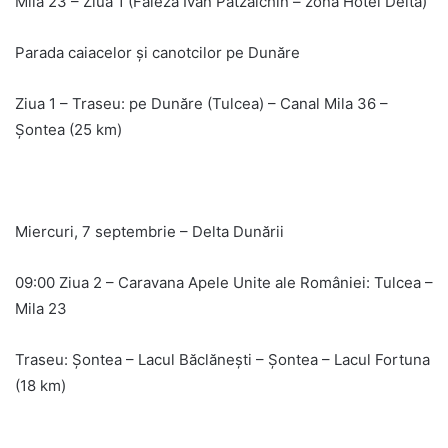
Mila 23 – Ziua 1 (Faleza Ivan Patzaichin – zona Hotel Delta)
Parada caiacelor și canotcilor pe Dunăre
Ziua 1 – Traseu: pe Dunăre (Tulcea) – Canal Mila 36 –
Șontea (25 km)
Miercuri, 7 septembrie – Delta Dunării
09:00 Ziua 2 – Caravana Apele Unite ale României: Tulcea –
Mila 23
Traseu: Șontea – Lacul Băclănești – Șontea – Lacul Fortuna
(18 km)