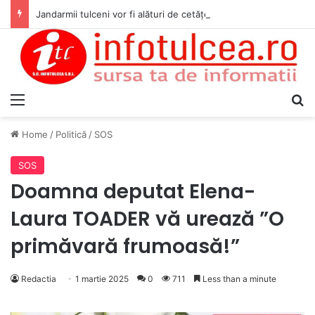
Jandarmii tulceni vor fi alături de cetățenii care vor lua parte la Festivalul Folk Țestos
Menu
S
Home
/
Politică
/
SOS
SOS
Doamna deputat Elena-
Laura TOADER vă urează ”O
primăvară frumoasă!”
Redactia
1 martie 2025
0
711
Less than a minute