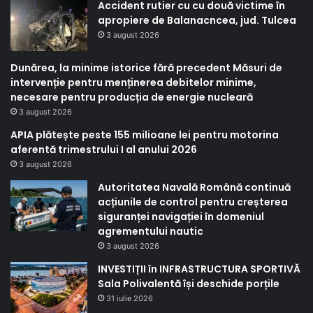
Accident rutier cu cu două victime în
apropiere de Balanacncea, jud. Tulcea
3 august 2026
Dunărea, la minime istorice fără precedent Măsuri de
intervenție pentru menținerea debitelor minime,
necesare pentru producția de energie nucleară
3 august 2026
APIA plătește peste 155 milioane lei pentru motorina
aferentă trimestrului I al anului 2026
3 august 2026
Autoritatea Navală Română continuă
acțiunile de control pentru creșterea
siguranței navigației în domeniul
agrementului nautic
3 august 2026
INVESTIȚII în INFRASTRUCTURA SPORTIVĂ
Sala Polivalentă își deschide porțile
31 iulie 2026