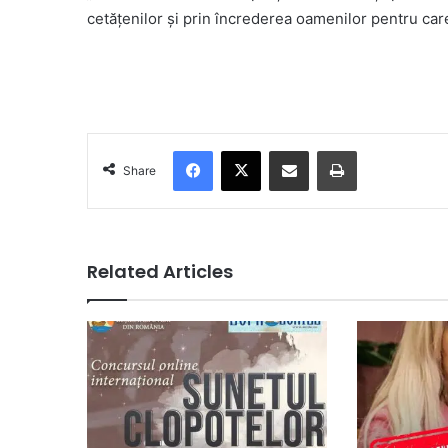
cetățenilor și prin încrederea oamenilor pentru car
Facebook
X
Share via Email
Print
Share
Related Articles