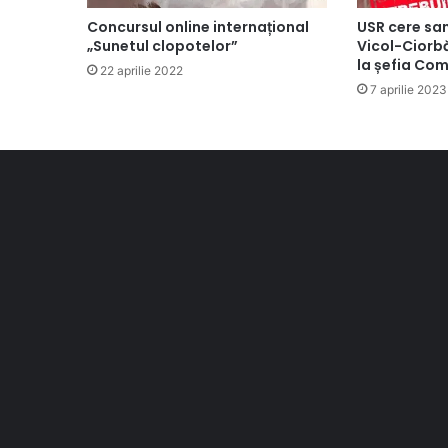
Concursul online internațional
USR cere sa
„Sunetul clopotelor”
Vicol-Ciorbă
la șefia Comi
22 aprilie 2022
7 aprilie 2023