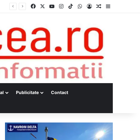
Facebook
X
YouTube
Instagram
TikTok
WhatsApp
Log In
Random Article
Sidebar
al
Publicitate
Contact