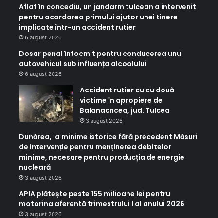
Aflat în concediu, un jandarm tulcean a intervenit
pentru acordarea primului ajutor unei tinere
implicate într-un accident rutier
6 august 2026
Dosar penal întocmit pentru conducerea unui
autovehicul sub influența alcoolului
6 august 2026
Accident rutier cu cu două
victime în apropiere de
Balanacncea, jud. Tulcea
3 august 2026
Dunărea, la minime istorice fără precedent Măsuri
de intervenție pentru menținerea debitelor
minime, necesare pentru producția de energie
nucleară
3 august 2026
APIA plătește peste 155 milioane lei pentru
motorina aferentă trimestrului I al anului 2026
3 august 2026