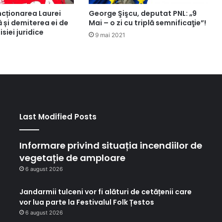
ncționarea Laurei
George Şişcu, deputat PNL: „9
 și demiterea ei de
Mai – o zi cu triplă semnificaţie”!
siei juridice
9 mai 2021
Last Modified Posts
Informare privind situația incendiilor de
vegetație de amploare
6 august 2026
Jandarmii tulceni vor fi alături de cetățenii care
vor lua parte la Festivalul Folk Țestos
6 august 2026