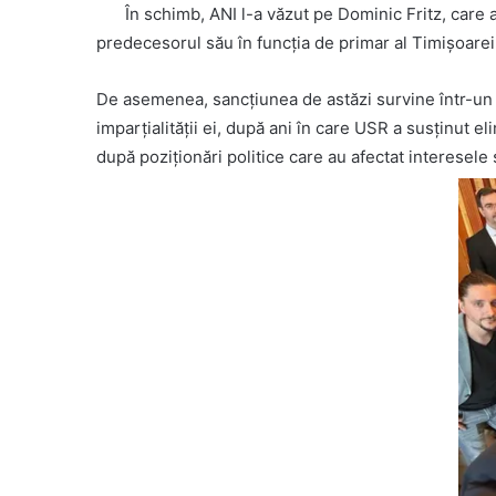
În schimb, ANI l-a văzut pe Dominic Fritz, care 
predecesorul său în funcția de primar al Timișoarei
De asemenea, sancțiunea de astăzi survine într-un
imparțialității ei, după ani în care USR a susținut el
după poziționări politice care au afectat interesele s