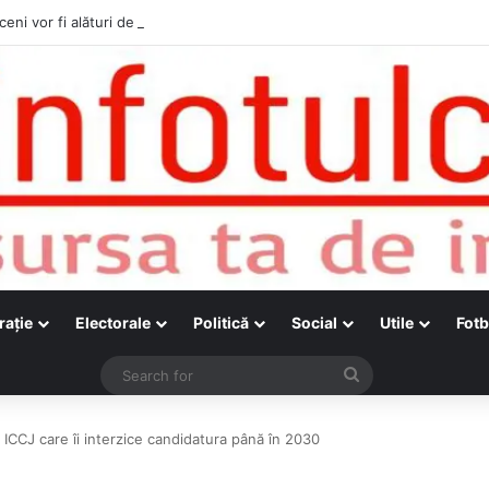
ceni vor fi alături de cetățenii care vor lua parte la Festivalul Folk Țestos
raţie
Electorale
Politică
Social
Utile
Fotb
Search
for
 ICCJ care îi interzice candidatura până în 2030