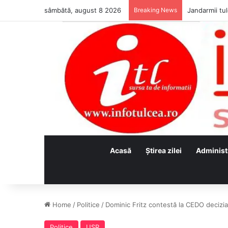
sâmbătă, august 8 2026
Breaking News
Jandarmii tul
Acasă
Ştirea zilei
Administ
Home
/
Politice
/
Dominic Fritz contestă la CEDO decizia
Politice
USR