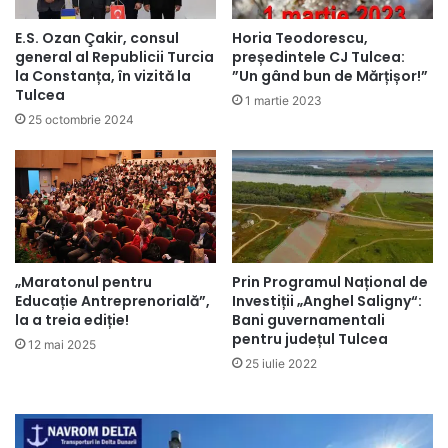
E.S. Ozan Çakir, consul
Horia Teodorescu,
general al Republicii Turcia
președintele CJ Tulcea:
la Constanța, în vizită la
”Un gând bun de Mărțișor!”
Tulcea
1 martie 2023
25 octombrie 2024
„Maratonul pentru
Prin Programul Național de
Educație Antreprenorială”,
Investiții „Anghel Saligny“:
la a treia ediție!
Bani guvernamentali
pentru județul Tulcea
12 mai 2025
25 iulie 2022