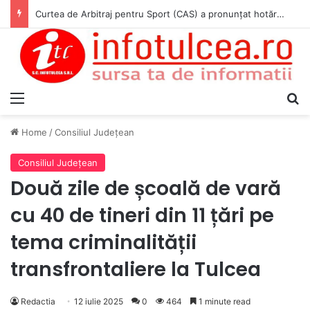
Curtea de Arbitraj pentru Sport (CAS) a pronunțat hotărârea în cauza WADA v. ANAD & Matei Cosmin Gabriel
Menu
S
Home
/
Consiliul Judeţean
Consiliul Judeţean
Două zile de școală de vară
cu 40 de tineri din 11 țări pe
tema criminalității
transfrontaliere la Tulcea
Redactia
12 iulie 2025
0
464
1 minute read