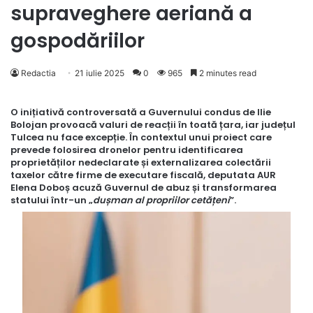
supraveghere aeriană a
gospodăriilor
Redactia
21 iulie 2025
0
965
2 minutes read
O inițiativă controversată a Guvernului condus de Ilie
Bolojan provoacă valuri de reacții în toată țara, iar județul
Tulcea nu face excepție. În contextul unui proiect care
prevede folosirea dronelor pentru identificarea
proprietăților nedeclarate și externalizarea colectării
taxelor către firme de executare fiscală, deputata AUR
Elena Doboș acuză Guvernul de abuz și transformarea
statului într-un „
dușman al propriilor cetățeni
”.