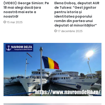
(VIDEO) George Simion: Pe
Elena Doboș, deputat AUR
18 mai alegi dacă țara
de Tulcea: ”Gest jignitor
noastră mai este a
pentru istoria și
noastră!
identitatea poporului
român din partea unui
15 mai 2025
deputat al minorităților”
17 decembrie 2025