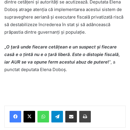
dintre cetățeni și autorități se acutizează. Deputata Elena
Doboș atrage atenția că implementarea acestui sistem de
supraveghere aeriană și executare fiscală privatizată riscă
să destabilizeze încrederea în stat și să adâncească
prăpastia dintre guvernanți și populație.
„
O țară unde fiecare cetățean e un suspect și fiecare
casă e o țintă nu e o țară liberă. Este o distopie fiscală,
iar AUR se va opune ferm acestui abuz de putere
!
”, a
punctat deputata Elena Doboș.
Facebook
X
WhatsApp
Telegram
Share via Email
Print