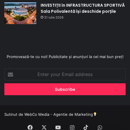
INVESTIȚII în INFRASTRUCTURA SPORTIVĂ
Sala Polivalentă își deschide porțile
31 iulie 2026
Promovează-te cu noi! Publicitate și anunțuri la cel mai bun preț!
Enter
your
Email
address
Sutinut de
WebCo Media - Agentie de Marketing
Facebook
X
YouTube
Instagram
TikTok
WhatsApp