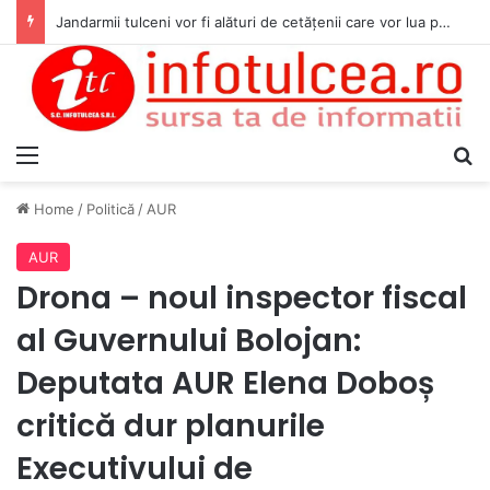
Jandarmii tulceni vor fi alături de cetățenii care vor lua parte la Festivalul Folk Țestos
Menu
S
Home
/
Politică
/
AUR
AUR
Drona – noul inspector fiscal
al Guvernului Bolojan:
Deputata AUR Elena Doboș
critică dur planurile
Executivului de