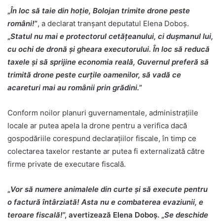
„
În loc să taie din hoție, Bolojan trimite drone peste
români!
”
, a declarat tranșant deputatul Elena Doboș.
„
Statul nu mai e protectorul cetățeanului, ci dușmanul lui,
cu ochi de dronă și gheara executorului. În loc să reducă
taxele și să sprijine economia reală, Guvernul preferă să
trimită drone peste curțile oamenilor, să vadă ce
acareturi mai au românii prin grădini.
”
Conform noilor planuri guvernamentale, administrațiile
locale ar putea apela la drone pentru a verifica dacă
gospodăriile corespund declarațiilor fiscale, în timp ce
colectarea taxelor restante ar putea fi externalizată către
firme private de executare fiscală.
„
Vor să numere animalele din curte și să execute pentru
o factură întârziată! Asta nu e combaterea evaziunii, e
teroare fiscală!
”, avertizează Elena Doboș. „
Se deschide