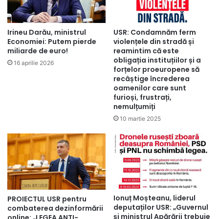
Irineu Darău, ministrul
USR: Condamnăm ferm
Economiei: Putem pierde
violențele din stradă și
miliarde de euro!
reamintim că este
obligația instituțiilor și a
16 aprilie 2026
forțelor proeuropene să
recâștige încrederea
oamenilor care sunt
furioși, frustrați,
nemulțumiți
10 martie 2025
Ionuț Moșteanu, liderul
PROIECTUL USR pentru
deputaților USR: „Guvernul
combaterea dezinformării
și ministrul Apărării trebuie
online: „LEGEA ANTI-