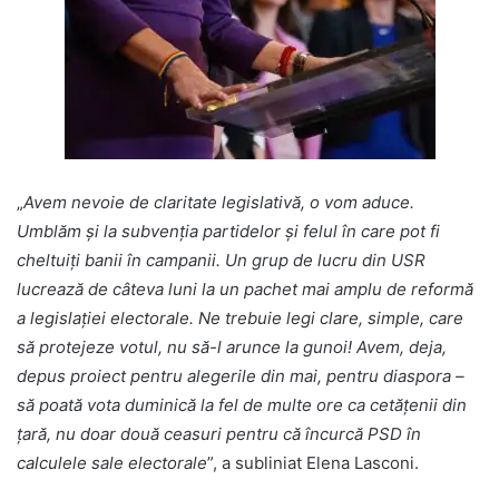
„
Avem nevoie de claritate legislativă, o vom aduce.
Umblăm și la subvenția partidelor și felul în care pot fi
cheltuiți banii în campanii. Un grup de lucru din USR
lucrează de câteva luni la un pachet mai amplu de reformă
a legislației electorale. Ne trebuie legi clare, simple, care
să protejeze votul, nu să-l arunce la gunoi! Avem, deja,
depus proiect pentru alegerile din mai, pentru diaspora –
să poată vota duminică la fel de multe ore ca cetățenii din
țară, nu doar două ceasuri pentru că încurcă PSD în
calculele sale electorale
”, a subliniat Elena Lasconi.