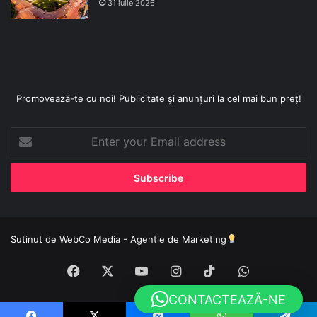
31 iulie 2026
Promovează-te cu noi! Publicitate și anunțuri la cel mai bun preț!
Enter
your
Email
address
Sutinut de
WebCo Media - Agentie de Marketing
Facebook
X
YouTube
Instagram
TikTok
WhatsApp
CONTACTEAZĂ-NE