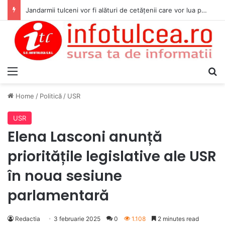
Jandarmii tulceni vor fi alături de cetățenii care vor lua parte la Festivalul Folk Țestos
Menu
S
Home
/
Politică
/
USR
USR
Elena Lasconi anunță
prioritățile legislative ale USR
în noua sesiune
parlamentară
Redactia
3 februarie 2025
0
1.108
2 minutes read