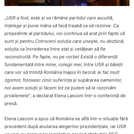
„
USR a fost, este și va rămâne partidul care ascultă,
înțelege și pune mâna să facă treabă ca să rezolve. Ca
președinte al partidului, voi continua să arat prin fapte că
sunt și pentru Cotroceni soluția care unește, nu dezbină,
soluția ca încrederea între stat și cetățean să fie
reconstruită. Pe fapte, nu pe vorbe! Există o diferență
fundamentală între mine, colegii mei, între USR și băieții
care vor să trimită România înapoi în beznă: ei fac mult
zgomot, folosesc cinic suferința și supărarea oamenilor,
noi avem soluții și facem tot ce putem să le rezolvăm
problemele
”, a declarat Elena Lasconi într-o conferință de
presă.
Elena Lasconi a spus că România se află într-o situație fără
precedent după anularea alegerilor prezidențiale, iar USR