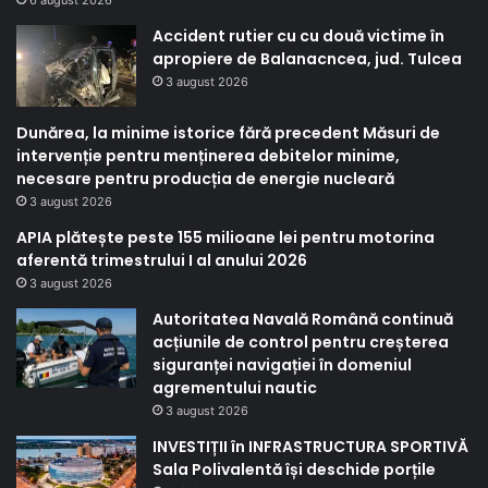
Accident rutier cu cu două victime în
apropiere de Balanacncea, jud. Tulcea
3 august 2026
Dunărea, la minime istorice fără precedent Măsuri de
intervenție pentru menținerea debitelor minime,
necesare pentru producția de energie nucleară
3 august 2026
APIA plătește peste 155 milioane lei pentru motorina
aferentă trimestrului I al anului 2026
3 august 2026
Autoritatea Navală Română continuă
acțiunile de control pentru creșterea
siguranței navigației în domeniul
agrementului nautic
3 august 2026
INVESTIȚII în INFRASTRUCTURA SPORTIVĂ
Sala Polivalentă își deschide porțile