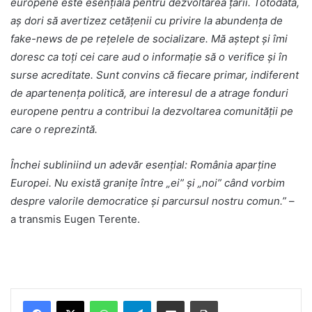
europene este esențială pentru dezvoltarea țării.
Totodată,
aș dori să avertizez cetățenii cu privire la abundența de
fake-news de pe rețelele de socializare. Mă aștept și îmi
doresc ca toți cei care aud o informație să o verifice și în
surse acreditate.
Sunt convins că fiecare primar, indiferent
de apartenența politică, are interesul de a atrage fonduri
europene pentru a contribui la dezvoltarea comunității pe
care o reprezintă.
Închei subliniind un adevăr esențial: România aparține
Europei. Nu există granițe între „ei” și „noi” când vorbim
despre valorile democratice și parcursul nostru comun.”
–
a transmis Eugen Terente.
Facebook
X
WhatsApp
Telegram
Share via Email
Print