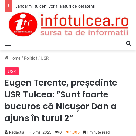
Jandarmii tulceni vor fi alături de cetățenii care vor lua parte la Festivalul Folk Țestos
Menu
S
Home
/
Politică
/
USR
USR
Eugen Terente, președinte
USR Tulcea: ”Sunt foarte
bucuros că Nicușor Dan a
ajuns în turul 2”
Redactia
5 mai 2025
0
1.305
1 minute read