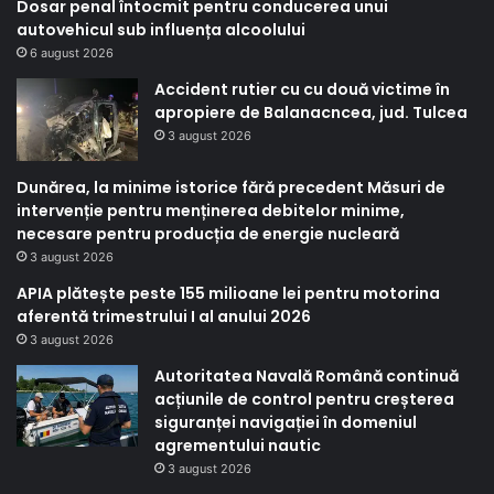
Dosar penal întocmit pentru conducerea unui
autovehicul sub influența alcoolului
6 august 2026
Accident rutier cu cu două victime în
apropiere de Balanacncea, jud. Tulcea
3 august 2026
Dunărea, la minime istorice fără precedent Măsuri de
intervenție pentru menținerea debitelor minime,
necesare pentru producția de energie nucleară
3 august 2026
APIA plătește peste 155 milioane lei pentru motorina
aferentă trimestrului I al anului 2026
3 august 2026
Autoritatea Navală Română continuă
acțiunile de control pentru creșterea
siguranței navigației în domeniul
agrementului nautic
3 august 2026