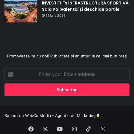
INVESTIȚII în INFRASTRUCTURA SPORTIVĂ
Sala Polivalentă își deschide porțile
31 iulie 2026
Promovează-te cu noi! Publicitate și anunțuri la cel mai bun preț!
Enter
your
Email
address
Sutinut de
WebCo Media - Agentie de Marketing
Facebook
X
YouTube
Instagram
TikTok
WhatsApp