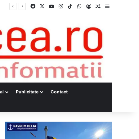
Facebook
X
YouTube
Instagram
TikTok
WhatsApp
Log In
Random Article
Sidebar
al
Publicitate
Contact