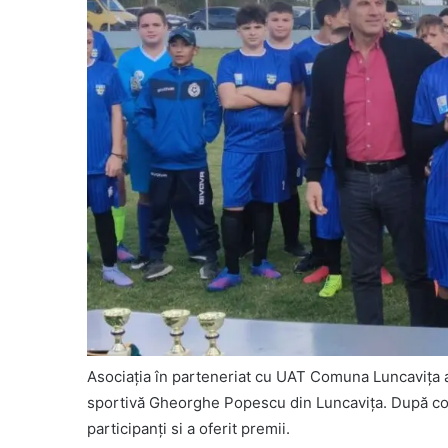
Asociația în parteneriat cu UAT Comuna Luncavița a
sportivă Gheorghe Popescu din Luncavița. După c
participanți si a oferit premii.