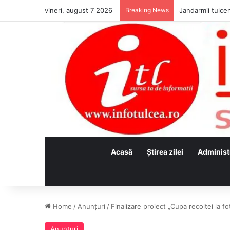
vineri, august 7 2026
Breaking News
Jandarmii tulcen
Acasă
Ştirea zilei
Administ
Home
/
Anunţuri
/
Finalizare proiect „Cupa recoltei la fo
Anunţuri