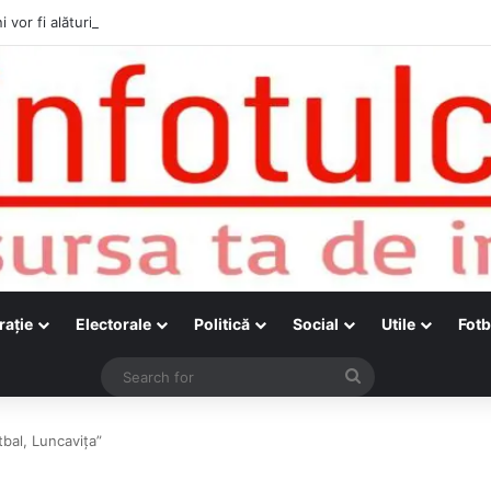
i vor fi alături de cetățenii care vor lua parte la Festivalul Folk Țestos
raţie
Electorale
Politică
Social
Utile
Fotb
Search
for
tbal, Luncavița”