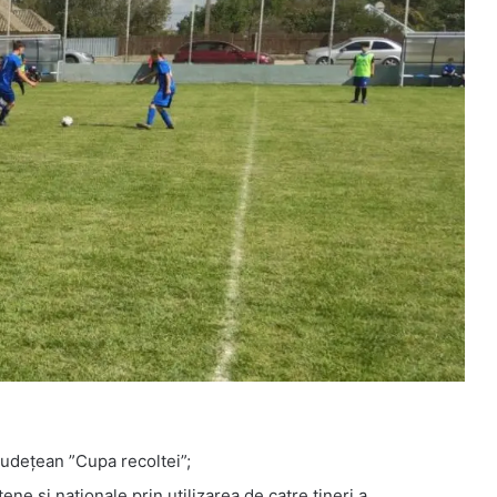
județean ”Cupa recoltei”;
ene si nationale prin utilizarea de catre tineri a