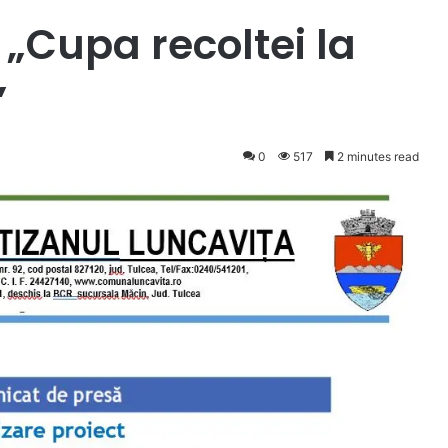
 „Cupa recoltei la
”
0
517
2 minutes read