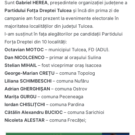
Sunt
Gabriel HEREA
, președintele organizației județene a
Partidului Fotța Dreptei Tulcea
și încă din prima zi de
campanie am fost prezent la evenimente electorale în
majoritatea localităților din județul Tulcea.
I-am susținut în fața alegătorilor pe candidații Partidului
Forța Dreptei din 10 localități:
Octavian MOTOC
– municipiul Tulcea, FD (ADU).
Dan NICOLCENCO
– primar al orașului Sulina
Stelian MIHAIL
– fost viceprimar oraș Isaccea
George-Marian CREȚU
– comuna Topolog
Liliana SCHIMBESCHI
– comuna Nufăru
Adrian GHERGHIȘAN
– comuna Ostrov
Marița GURGU
– comuna Peceneaga
Iordan CHISLIȚCHI
– comuna Pardina
Cătălin Alexandru BUCIOC
– comuna Sarichioi
Nicoleta ALESTAR
– comuna Frecăței;