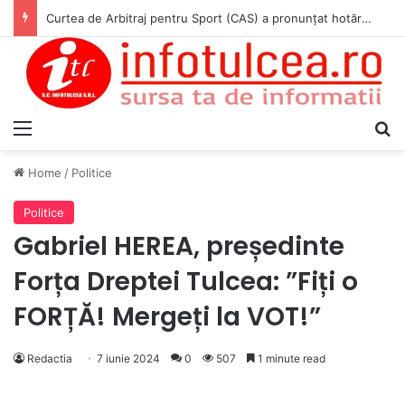
Curtea de Arbitraj pentru Sport (CAS) a pronunțat hotărârea în cauza WADA v. ANAD & Matei Cosmin Gabriel
Menu
S
Home
/
Politice
Politice
Gabriel HEREA, președinte
Forța Dreptei Tulcea: ”Fiți o
FORȚĂ! Mergeți la VOT!”
Redactia
7 iunie 2024
0
507
1 minute read