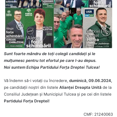
Sunt foarte mândru de toți colegii candidați și le
mulțumesc pentru tot efortul pe care l-au depus.
Noi suntem Echipa Partidului Forța Dreptei Tulcea!
Vă îndemn să-i votați cu încredere,
duminică, 09.06.2024,
pe candidații noștri din listele
Alianței Dreapta Unită
de la
Consiliul Județean și Municipiul Tulcea și pe cei din listele
Partidului Forța Dreptei!
CMF: 21240063