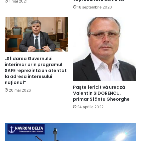
1 mai 2021
18 septembrie 2020
„Sfidarea Guvernului
interimar prin programul
SAFE reprezintă un atentat
la adresa interesului
național”
Paşte fericit vă urează
20 mai 2026
Valentin SIDORENCU,
primar Sfântu Gheorghe
24 aprilie 2022