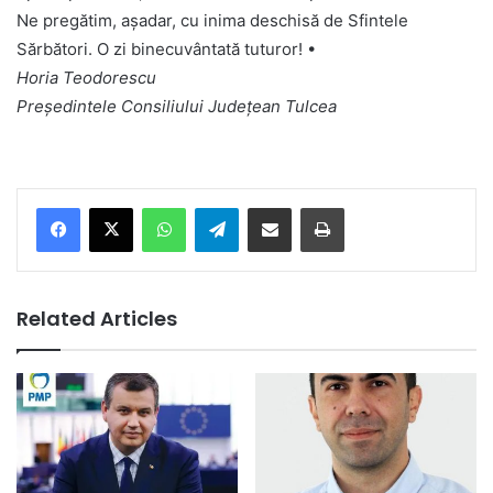
Ne pregătim, așadar, cu inima deschisă de Sfintele
Sărbători. O zi binecuvântată tuturor! •
Horia Teodorescu
Președintele Consiliului Județean Tulcea
Facebook
X
WhatsApp
Telegram
Share via Email
Print
Related Articles