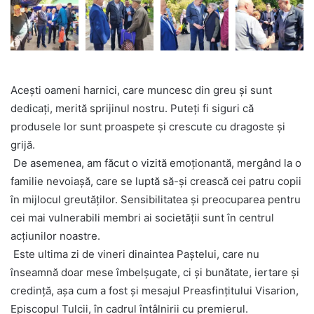
Acești oameni harnici, care muncesc din greu și sunt
dedicați, merită sprijinul nostru. Puteți fi siguri că
produsele lor sunt proaspete și crescute cu dragoste și
grijă.
De asemenea, am făcut o vizită emoționantă, mergând la o
familie nevoiașă, care se luptă să-și crească cei patru copii
în mijlocul greutăților. Sensibilitatea și preocuparea pentru
cei mai vulnerabili membri ai societății sunt în centrul
acțiunilor noastre.
Este ultima zi de vineri dinaintea Paștelui, care nu
înseamnă doar mese îmbelșugate, ci și bunătate, iertare și
credință, așa cum a fost și mesajul Preasfințitului Visarion,
Episcopul Tulcii, în cadrul întâlnirii cu premierul.