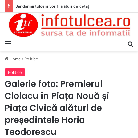
Jandarmii tulceni vor fi alături de cetățenii care vor lua parte la Festivalul Folk Țestos
Menu
S
Home
/
Politice
Politice
Galerie foto: Premierul
Ciolacu în Piața Nouă și
Piața Civică alături de
președintele Horia
Teodorescu