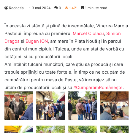
Redactia
3 mai 2024
0
1.421
1 minute read
În aceasta zi sfântă și plină de însemnătate, Vinerea Mare a
Paștelui, împreună cu premierul
Marcel Ciolacu
,
Simion
Dragos
și
Eugen ION
, am mers în Piața Nouă și în parcul
din centrul municipiului Tulcea, unde am stat de vorbă cu
cetățenii și cu producătorii locali.
Am întâlnit tulceni muncitori, care știu să producă și care
trebuie sprijiniți cu toate forțele. În timp ce ne ocupăm de
cumpărături pentru masa de Paște, vă încurajez să nu
uităm de producătorii locali și să
#CumpărămRomânește
.