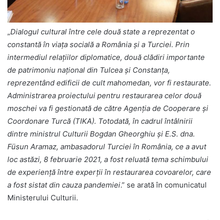
„
Dialogul cultural între cele două state a reprezentat o
constantă în viața socială a România și a Turciei. Prin
intermediul relațiilor diplomatice, două clădiri importante
de patrimoniu național din Tulcea și Constanța,
reprezentând edificii de cult mahomedan, vor fi restaurate.
Administrarea proiectului pentru restaurarea celor două
moschei va fi gestionată de către Agenția de Cooperare și
Coordonare Turcă (TIKA). Totodată, în cadrul întâlnirii
dintre ministrul Culturii Bogdan Gheorghiu și E.S. dna.
Füsun Aramaz, ambasadorul Turciei în România, ce a avut
loc astăzi, 8 februarie 2021, a fost reluată tema schimbului
de experiență între experții în restaurarea covoarelor, care
a fost sistat din cauza pandemiei
.” se arată în comunicatul
Ministerului Culturii.