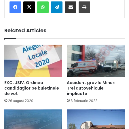
Facebook
X
WhatsApp
Telegram
Share via Email
Print
Related Articles
EXCLUSIV: Ordinea
Accident grav la Mineri!
candidaţilor pe buletinele
Trei autovehicule
de vot
implicate
26 august 2020
3 februarie 2022