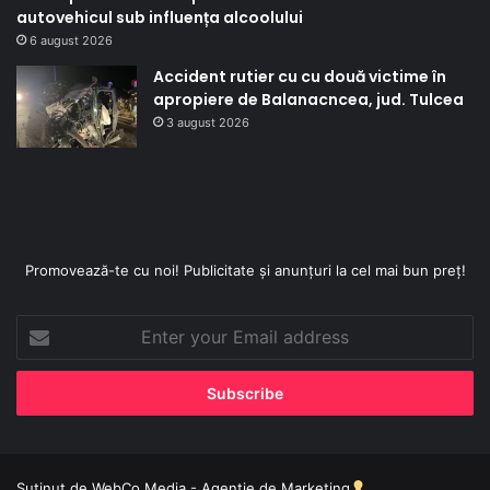
autovehicul sub influența alcoolului
6 august 2026
Accident rutier cu cu două victime în
apropiere de Balanacncea, jud. Tulcea
3 august 2026
Promovează-te cu noi! Publicitate și anunțuri la cel mai bun preț!
Enter
your
Email
address
Sutinut de
WebCo Media - Agentie de Marketing