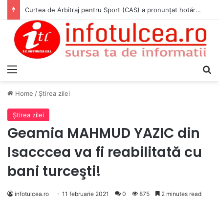
Curtea de Arbitraj pentru Sport (CAS) a pronunțat hotărârea în cauza WADA v. ANAD & Matei Cosmin Gabriel
Menu
S
Home
/
Ştirea zilei
Ştirea zilei
Geamia MAHMUD YAZIC din
Isacccea va fi reabilitată cu
bani turceşti!
infotulcea.ro
11 februarie 2021
0
875
2 minutes read