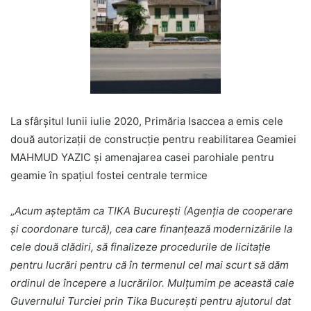
La sfârşitul lunii iulie 2020, Primăria Isaccea a emis cele
două autorizaţii de construcţie pentru reabilitarea Geamiei
MAHMUD YAZIC şi amenajarea casei parohiale pentru
geamie în spaţiul fostei centrale termice
„
Acum aşteptăm ca TIKA Bucureşti (Agenţia de cooperare
şi coordonare turcă), cea care finanţează modernizările la
cele două clădiri, să finalizeze procedurile de licitaţie
pentru lucrări pentru că în termenul cel mai scurt să dăm
ordinul de începere a lucrărilor. Mulţumim pe această cale
Guvernului Turciei prin Tika Bucureşti pentru ajutorul dat