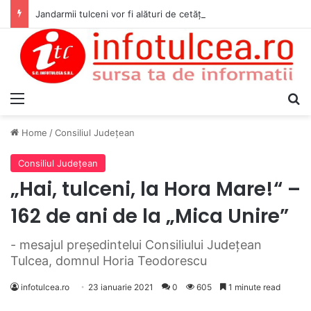
Jandarmii tulceni vor fi alături de cetățenii care vor lua parte la Festivalul Folk Țestos
Menu
S
Home
/
Consiliul Judeţean
Consiliul Judeţean
„Hai, tulceni, la Hora Mare!“ –
162 de ani de la „Mica Unire”
- mesajul preşedintelui Consiliului Judeţean
Tulcea, domnul Horia Teodorescu
infotulcea.ro
23 ianuarie 2021
0
605
1 minute read