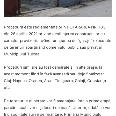
Procedura este reglementată prin HOTĂRÂREA NR. 133
din 28 aprilie 2021 privind desfiinţarea construcţiilor cu
caracter provizoriu având funcţiunea de “garaje” executate
pe terenuri aparţinând domeniului public sau privat al
Municipiului Tulcea.
Proceduri similare au fost demarate și în alte orașe, la
acest moment fiind în fază avansată sau deja finalizate:
Cluj-Napoca, Oradea, Arad, Timișoara, Galați, Constanța
etc.
Pe terenurile eliberate vor fi amenajate, într-o prima etapă,
parcări, spații verzi și locuri de joacă. Ulterior, odată ce vor
fi disponibile surse de finanțare, Primăria Municipiului