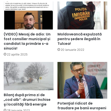
(VIDEO) Mesaj de adio: Un
Moldoveancă expulzată
fost consilier municipal și
pentru ședere ilegală în
candidat la primărie s-a
Tulcea!
sinucis!
20 ianuarie 2022
22 aprilie 2025
Bilanţ după prima zi de
„cod alb”: drumuri închise
Potenţial ridicat de
şi localităţi fără energie
fraudare pe banii europeni
28 ianuarie 2021