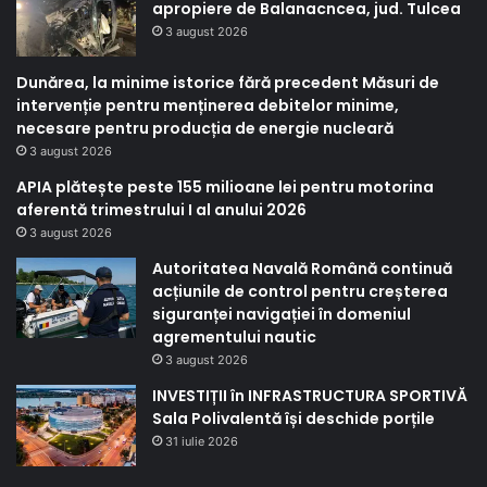
apropiere de Balanacncea, jud. Tulcea
3 august 2026
Dunărea, la minime istorice fără precedent Măsuri de
intervenție pentru menținerea debitelor minime,
necesare pentru producția de energie nucleară
3 august 2026
APIA plătește peste 155 milioane lei pentru motorina
aferentă trimestrului I al anului 2026
3 august 2026
Autoritatea Navală Română continuă
acțiunile de control pentru creșterea
siguranței navigației în domeniul
agrementului nautic
3 august 2026
INVESTIȚII în INFRASTRUCTURA SPORTIVĂ
Sala Polivalentă își deschide porțile
31 iulie 2026