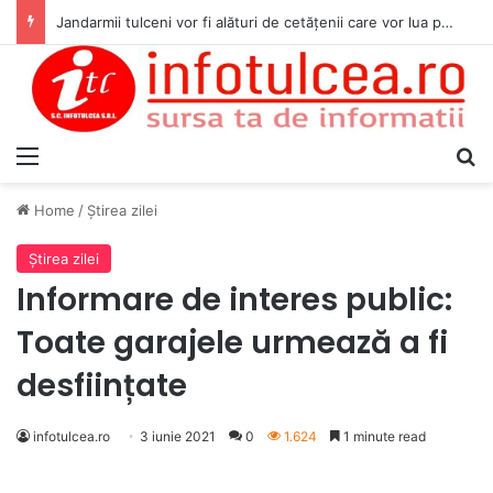
Jandarmii tulceni vor fi alături de cetățenii care vor lua parte la Festivalul Folk Țestos
Menu
S
Home
/
Ştirea zilei
Ştirea zilei
Informare de interes public:
Toate garajele urmează a fi
desființate
infotulcea.ro
3 iunie 2021
0
1.624
1 minute read