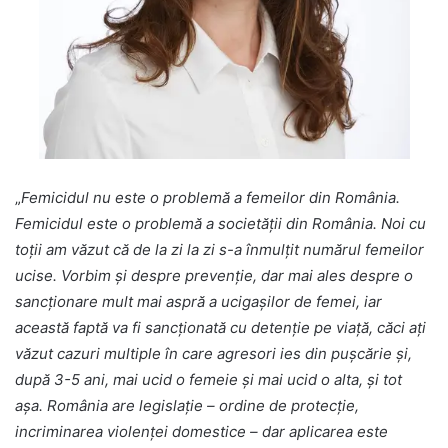
„
Femicidul nu este o problemă a femeilor din România.
Femicidul este o problemă a societății din România. Noi cu
toții am văzut că de la zi la zi s-a înmulțit numărul femeilor
ucise. Vorbim și despre prevenție, dar mai ales despre o
sancționare mult mai aspră a ucigașilor de femei, iar
această faptă va fi sancționată cu detenție pe viață, căci ați
văzut cazuri multiple în care agresori ies din pușcărie și,
după 3-5 ani, mai ucid o femeie și mai ucid o alta, și tot
așa. România are legislație – ordine de protecție,
incriminarea violenței domestice – dar aplicarea este