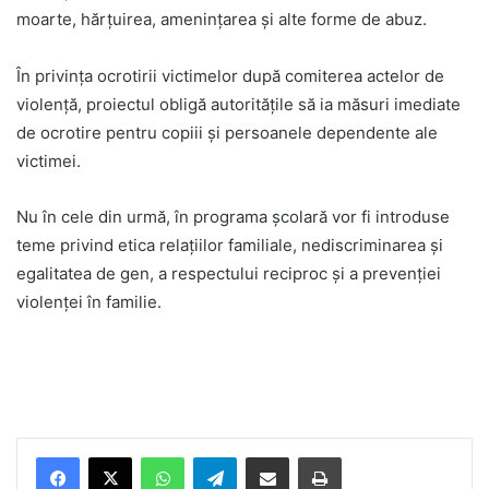
moarte, hărțuirea, amenințarea și alte forme de abuz.
În privința ocrotirii victimelor după comiterea actelor de
violență, proiectul obligă autoritățile să ia măsuri imediate
de ocrotire pentru copiii și persoanele dependente ale
victimei.
Nu în cele din urmă, în programa școlară vor fi introduse
teme privind etica relațiilor familiale, nediscriminarea și
egalitatea de gen, a respectului reciproc și a prevenției
violenței în familie.
Facebook
X
WhatsApp
Telegram
Share via Email
Print