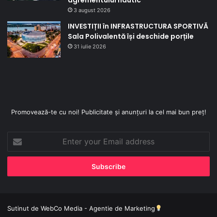
agrementului nautic
3 august 2026
INVESTIȚII în INFRASTRUCTURA SPORTIVĂ
Sala Polivalentă își deschide porțile
31 iulie 2026
Promovează-te cu noi! Publicitate și anunțuri la cel mai bun preț!
Enter
your
Email
address
Sutinut de
WebCo Media - Agentie de Marketing