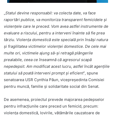
„
Statul devine responsabil: va colecta date, va face
raportări publice, va monitoriza transparent femicidele şi
violențele care le preced. Vom avea astfel instrumente de
evaluare a riscului, pentru a interveni înainte să fie prea
târziu. Violența domestică este specială prin însăși natura
și fragilitatea victimelor violenței domestice. De cele mai
multe ori, victimele ajung să-și retragă plângerile
prealabile, ceea ce înseamnă că agresorul scapă
nepedepsit. Am modificat acest lucru, astfel încât agențiile
statului să poată interveni prompt și eficient
”, spune
senatoarea USR Cynthia Păun, vicepreședinta Comisiei
pentru muncă, familie și solidaritate social din Senat.
De asemenea, proiectul prevede majorarea pedepselor
pentru infracțiunile care preced un femicid, precum:
violența domestică, lovirile, vătămările cauzatoare de