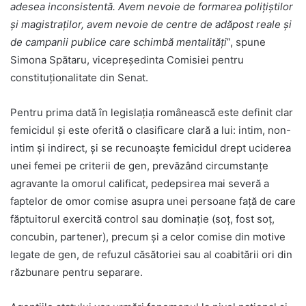
adesea inconsistentă. Avem nevoie de formarea polițiștilor
și magistraților, avem nevoie de centre de adăpost reale și
de campanii publice care schimbă mentalități
”, spune
Simona Spătaru, vicepreședinta Comisiei pentru
constituționalitate din Senat.
Pentru prima dată în legislația românească este definit clar
femicidul și este oferită o clasificare clară a lui: intim, non-
intim și indirect, și se recunoaște femicidul drept uciderea
unei femei pe criterii de gen, prevăzând circumstanțe
agravante la omorul calificat, pedepsirea mai severă a
faptelor de omor comise asupra unei persoane față de care
făptuitorul exercită control sau dominație (soț, fost soț,
concubin, partener), precum și a celor comise din motive
legate de gen, de refuzul căsătoriei sau al coabitării ori din
răzbunare pentru separare.