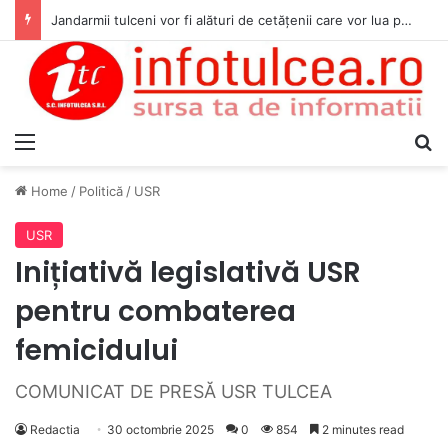
Jandarmii tulceni vor fi alături de cetățenii care vor lua parte la Festivalul Folk Țestos
Menu
S
Home
/
Politică
/
USR
USR
Inițiativă legislativă USR
pentru combaterea
femicidului
COMUNICAT DE PRESĂ USR TULCEA
Redactia
30 octombrie 2025
0
854
2 minutes read