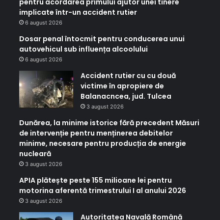
pentru acordarea primului ajutor unei tinere
implicate într-un accident rutier
6 august 2026
Dosar penal întocmit pentru conducerea unui
autovehicul sub influența alcoolului
6 august 2026
Accident rutier cu cu două
victime în apropiere de
Balanacncea, jud. Tulcea
3 august 2026
Dunărea, la minime istorice fără precedent Măsuri
de intervenție pentru menținerea debitelor
minime, necesare pentru producția de energie
nucleară
3 august 2026
APIA plătește peste 155 milioane lei pentru
motorina aferentă trimestrului I al anului 2026
3 august 2026
Autoritatea Navală Română