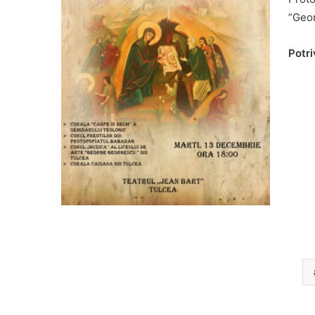
”Geor
Potri