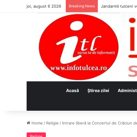
joi, august 6 2026
Breaking News
Jandarmii tulceni vo
Acasă
Ştirea zilei
Administ
Home
/
Religie
/
Intrare liberă la Concertul de Crăciun d
Religie