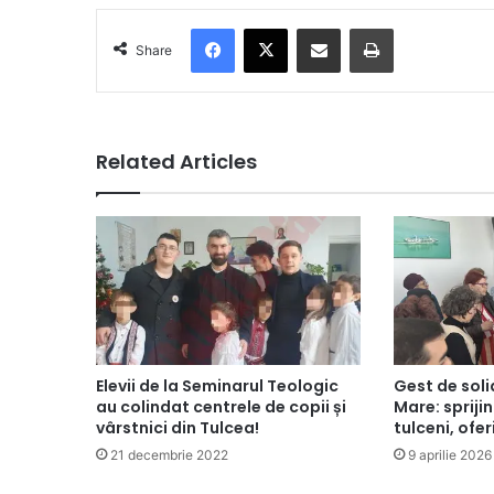
Facebook
X
Share via Email
Print
Share
Related Articles
Elevii de la Seminarul Teologic
Gest de soli
au colindat centrele de copii și
Mare: spriji
vârstnici din Tulcea!
tulceni, ofer
21 decembrie 2022
9 aprilie 2026