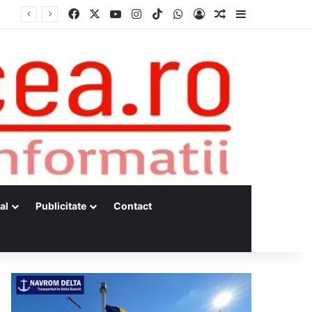
Facebook
X
YouTube
Instagram
TikTok
WhatsApp
Log In
Random Article
Sidebar
al
Publicitate
Contact