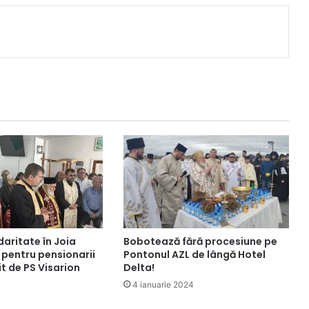
Bobotează fără procesiune pe
daritate în Joia
Pontonul AZL de lângă Hotel
n pentru pensionarii
Delta!
it de PS Visarion
4 ianuarie 2024