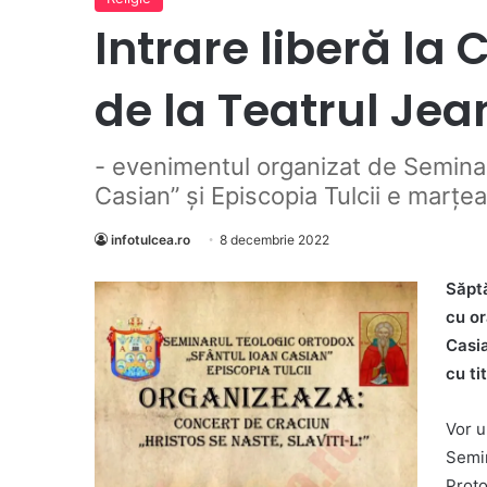
Intrare liberă la
de la Teatrul Jea
- evenimentul organizat de Seminar
Casian” și Episcopia Tulcii e marțea
infotulcea.ro
8 decembrie 2022
Săpt
cu or
Casia
cu ti
Vor u
Semin
Proto