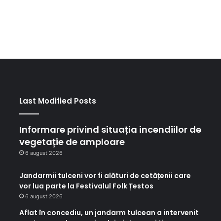
Last Modified Posts
Informare privind situația incendiilor de
vegetație de amploare
6 august 2026
Jandarmii tulceni vor fi alături de cetățenii care
vor lua parte la Festivalul Folk Țestos
6 august 2026
Aflat în concediu, un jandarm tulcean a intervenit