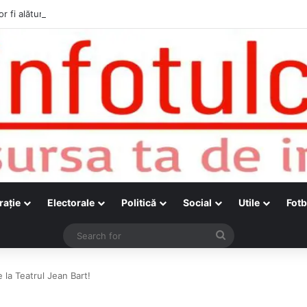
r fi alături de cetățenii care vor lua parte la Festivalul Folk Țestos
raţie
Electorale
Politică
Social
Utile
Fotb
Search
for
e la Teatrul Jean Bart!