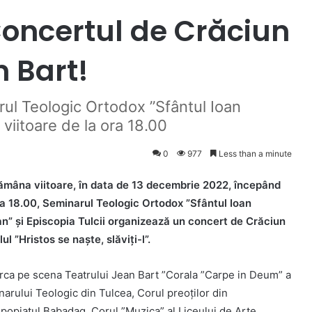
 Concertul de Crăciun
n Bart!
ul Teologic Ortodox ”Sfântul Ioan
 viitoare de la ora 18.00
0
977
Less than a minute
ămâna viitoare, în data de 13 decembrie 2022, începând
a 18.00, Seminarul Teologic Ortodox ”Sfântul Ioan
n” și Episcopia Tulcii organizează un concert de Crăciun
tlul ”Hristos se naște, slăviți-l”.
rca pe scena Teatrului Jean Bart ”Corala ”Carpe in Deum” a
arului Teologic din Tulcea, Corul preoților din
popiatul Babadag, Corul ”Muzica” al Liceului de Arte