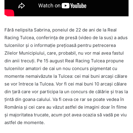
Fără nelipsita Sabrina, poneiul de 22 de ani de la Real
Racing Tulcea, conferinţa de presă (video de la sus) a adus
tulcenilor şi o informaţie preţioasă pentru petrecerea
Zilelor Municipiului, care, probabil, nu vor mai avea fastul
din anii trecuţi. Pe 15 august Real Racing Tulcea propune
tulcenilor amatori de cai un nou concurs pigmentat cu
momente nemaivăzute la Tulcea: cei mai buni arcaşi călare
se vor întrece la Tulcea. Vor fi cei mai buni 10 arcaşi călare
din ţară care vor participa la un concurs de călărie şi tras la
ţintă din goana calului. Va fi ceva ce rar se poate vedea în
România şi cei care au văzut astfel de imagini doar în filme
şi majoritatea trucate, acum pot avea ocazia să vadă pe viu
astfel de momente.