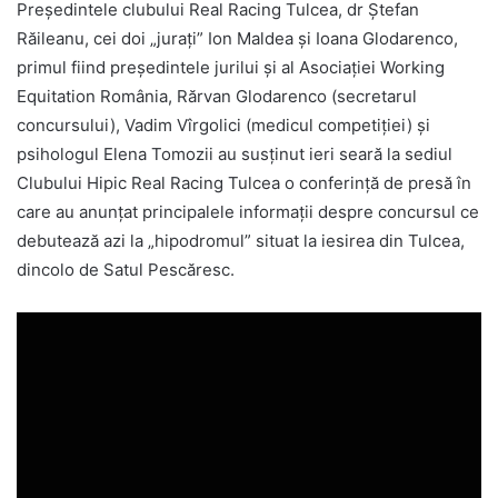
Preşedintele clubului Real Racing Tulcea, dr Ştefan
Răileanu, cei doi „juraţi” Ion Maldea şi Ioana Glodarenco,
primul fiind preşedintele jurilui şi al Asociaţiei Working
Equitation România, Rărvan Glodarenco (secretarul
concursului), Vadim Vîrgolici (medicul competiţiei) şi
psihologul Elena Tomozii au susţinut ieri seară la sediul
Clubului Hipic Real Racing Tulcea o conferinţă de presă în
care au anunţat principalele informaţii despre concursul ce
debutează azi la „hipodromul” situat la iesirea din Tulcea,
dincolo de Satul Pescăresc.