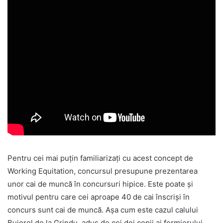
Pentru cei mai puţin familiarizaţi cu acest concept de
Working Equitation, concursul presupune prezentarea
unor cai de muncă în concursuri hipice. Este poate şi
motivul pentru care cei aproape 40 de cai înscrişi în
concurs sunt cai de muncă. Aşa cum este cazul calului
Bujorel de la Grindu, adus de cei doi copii ai fermierului