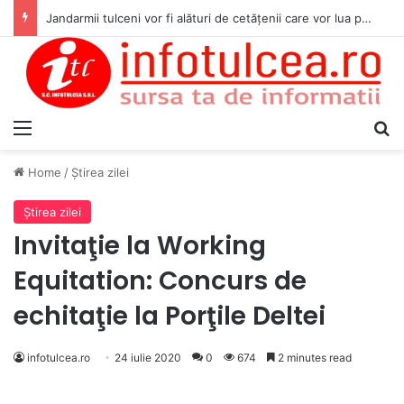
Jandarmii tulceni vor fi alături de cetățenii care vor lua parte la Festivalul Folk Țestos
Menu
S
Home
/
Ştirea zilei
Ştirea zilei
Invitaţie la Working
Equitation: Concurs de
echitaţie la Porţile Deltei
infotulcea.ro
24 iulie 2020
0
674
2 minutes read