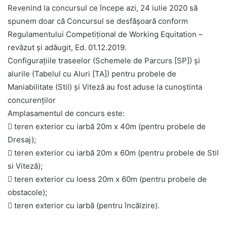
Revenind la concursul ce începe azi, 24 iulie 2020 să
spunem doar că Concursul se desfăşoară conform
Regulamentului Competiţional de Working Equitation –
revăzut şi adăugit, Ed. 01.12.2019.
Configurațiile traseelor (Schemele de Parcurs [SP]) și
alurile (Tabelul cu Aluri [TA]) pentru probele de
Maniabilitate (Stil) și Viteză au fost aduse la cunoştinta
concurenţilor
Amplasamentul de concurs este:
 teren exterior cu iarbă 20m x 40m (pentru probele de
Dresaj);
 teren exterior cu iarbă 20m x 60m (pentru probele de Stil
si Viteză);
 teren exterior cu loess 20m x 60m (pentru probele de
obstacole);
 teren exterior cu iarbă (pentru încălzire).