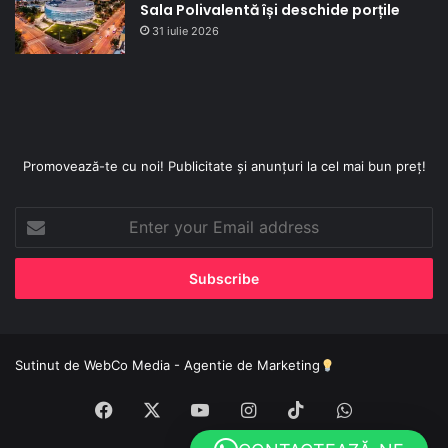
Sala Polivalentă își deschide porțile
31 iulie 2026
Promovează-te cu noi! Publicitate și anunțuri la cel mai bun preț!
Enter
your
Email
address
Sutinut de
WebCo Media - Agentie de Marketing
Facebook
X
YouTube
Instagram
TikTok
WhatsApp