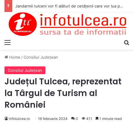
Jandarmii tulceni vor fi alături de cetățenii care vor lua parte la Festivalul Folk Țestos
Menu
S
Home
/
Consiliul Judeţean
Consiliul Judeţean
Județul Tulcea, reprezentat
la Târgul de Turism al
României
infotulcea.ro
16 februarie 2024
0
411
1 minute read