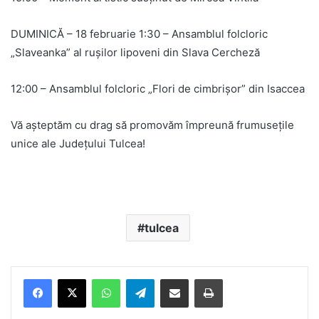
DUMINICĂ – 18 februarie 1:30 – Ansamblul folcloric
„Slaveanka” al rușilor lipoveni din Slava Cercheză
12:00 – Ansamblul folcloric „Flori de cimbrișor” din Isaccea
Vă așteptăm cu drag să promovăm împreună frumusețile
unice ale Județului Tulcea!
tulcea
Facebook
X
WhatsApp
Telegram
Share via Email
Print