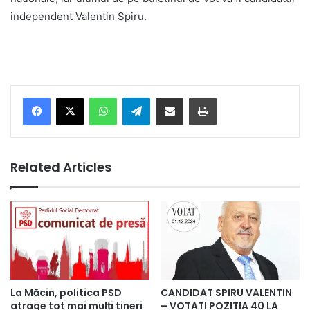
independent Valentin Spiru.
Facebook
X
WhatsApp
Telegram
Share via Email
Print
Related Articles
La Măcin, politica PSD
CANDIDAT SPIRU VALENTIN
atrage tot mai mulți tineri
– VOTATI POZITIA 40 LA