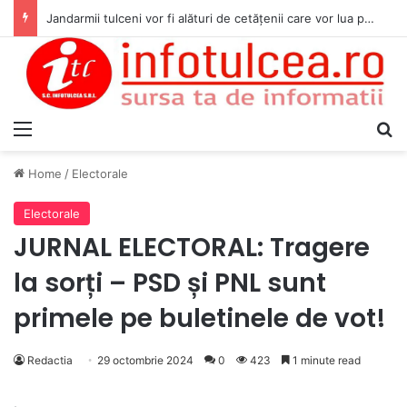
Jandarmii tulceni vor fi alături de cetățenii care vor lua parte la Festivalul Folk Țestos
Menu
S
Home
/
Electorale
Electorale
JURNAL ELECTORAL: Tragere
la sorți – PSD și PNL sunt
primele pe buletinele de vot!
Redactia
29 octombrie 2024
0
423
1 minute read