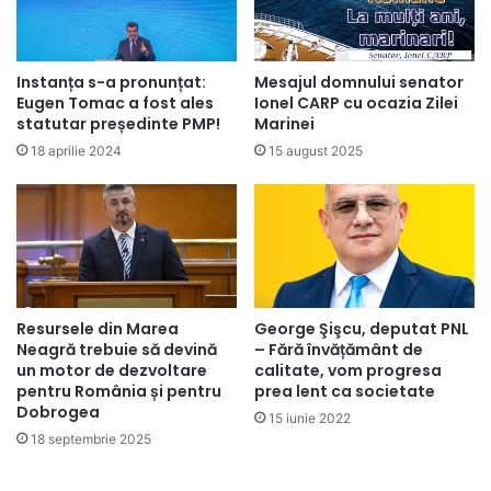
Instanța s-a pronunțat:
Mesajul domnului senator
Eugen Tomac a fost ales
Ionel CARP cu ocazia Zilei
statutar președinte PMP!
Marinei
18 aprilie 2024
15 august 2025
Resursele din Marea
George Şişcu, deputat PNL
Neagră trebuie să devină
– Fără învățământ de
un motor de dezvoltare
calitate, vom progresa
pentru România și pentru
prea lent ca societate
Dobrogea
15 iunie 2022
18 septembrie 2025