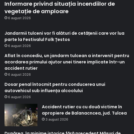
Informare privind situația incendiilor de
vegetație de amploare
6 august 2026
Jandarmii tulceni vor fi alături de cetățenii care vor lua
parte la Festivalul Folk Țestos
6 august 2026
Aflat în concediu, un jandarm tulcean a intervenit pentru
acordarea primului ajutor unei tinere implicate într-un
accident rutier
6 august 2026
Dosar penal întocmit pentru conducerea unui
autovehicul sub influența alcoolului
6 august 2026
Accident rutier cu cu două victime în
apropiere de Balanacncea, jud. Tulcea
3 august 2026
Dunărea, la minime istorice fără precedent Măsuri de