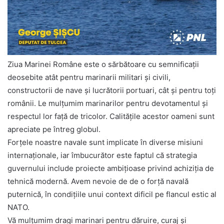
Ziua Marinei Române este o sărbătoare cu semnificaţii
deosebite atât pentru marinarii militari şi civili,
constructorii de nave şi lucrătorii portuari, cât şi pentru toţi
românii. Le mulţumim marinarilor pentru devotamentul şi
respectul lor faţă de tricolor. Calităţile acestor oameni sunt
apreciate pe întreg globul.
Forţele noastre navale sunt implicate în diverse misiuni
internaţionale, iar îmbucurător este faptul că strategia
guvernului include proiecte ambiţioase privind achiziţia de
tehnică modernă. Avem nevoie de de o forţă navală
puternică, în condiţiile unui context dificil pe flancul estic al
NATO.
Vă mulţumim dragi marinari pentru dăruire, curaj şi