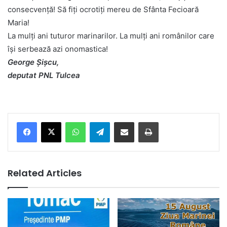
consecvenţă! Să fiţi ocrotiţi mereu de Sfânta Fecioară
Maria!
La mulţi ani tuturor marinarilor. La mulţi ani românilor care
îşi serbează azi onomastica!
George Şişcu,
deputat PNL Tulcea
Facebook
X
WhatsApp
Telegram
Share via Email
Print
Related Articles