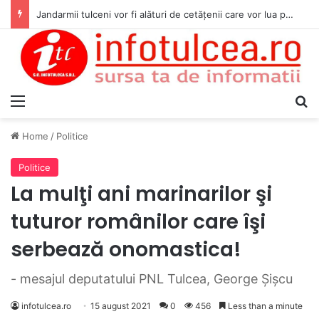
Jandarmii tulceni vor fi alături de cetățenii care vor lua parte la Festivalul Folk Țestos
Menu
S
Home
/
Politice
Politice
La mulţi ani marinarilor şi
tuturor românilor care îşi
serbează onomastica!
- mesajul deputatului PNL Tulcea, George Şişcu
infotulcea.ro
15 august 2021
0
456
Less than a minute