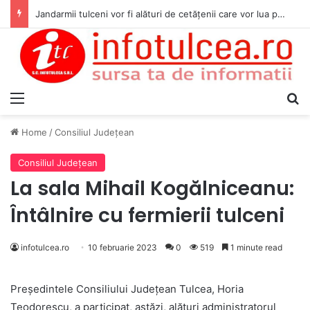
Jandarmii tulceni vor fi alături de cetățenii care vor lua parte la Festivalul Folk Țestos
Menu
S
Home
/
Consiliul Judeţean
Consiliul Judeţean
La sala Mihail Kogălniceanu:
Întâlnire cu fermierii tulceni
infotulcea.ro
10 februarie 2023
0
519
1 minute read
Președintele Consiliului Județean Tulcea, Horia
Teodorescu, a participat, astăzi, alături administratorul