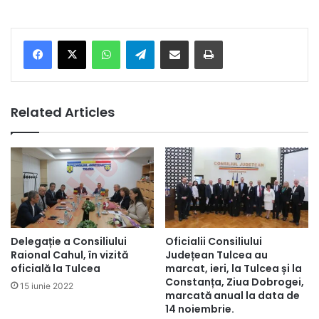
Facebook
X
WhatsApp
Telegram
Share via Email
Print
Related Articles
Delegație a Consiliului
Oficialii Consiliului
Raional Cahul, în vizită
Județean Tulcea au
oficială la Tulcea
marcat, ieri, la Tulcea și la
Constanța, Ziua Dobrogei,
15 iunie 2022
marcată anual la data de
14 noiembrie.