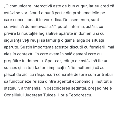
„O comunicare interactivă este de bun augur, iar eu cred că
astăzi se vor lămuri o bună parte din problematicile pe
care concesionarii le vor ridica. De asemenea, sunt
convins că dumneavoastră îi puteți informa, astăzi, cu
privire la noutățile legislative apărute în domeniu și cu
siguranță veți reuși să lămuriți o gamă largă de situații
apărute. Susțin importanța acestor discuții cu fermierii, mai
ales în contextul în care avem în sală oameni care au
pregătire în domeniu. Sper ca ședința de astăzi să fie un
succes și ca toți factorii implicați să fie mulțumiți că au
plecat de aici cu răspunsuri concrete despre cum ar trebui
să funcționeze relația dintre agentul economic și instituția
statului“, a transmis, în deschiderea ședinței, președintele
Consiliului Județean Tulcea, Horia Teodorescu.