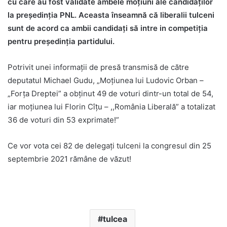
cu care au fost validate ambele moțiuni ale candidaților
la președinția PNL. Aceasta înseamnă că liberalii tulceni
sunt de acord ca ambii candidați să intre in competiția
pentru președinția partidului.
Potrivit unei informaţii de presă transmisă de către
deputatul Michael Gudu, „Moțiunea lui Ludovic Orban –
„Forța Dreptei” a obținut 49 de voturi dintr-un total de 54,
iar moțiunea lui Florin Cîțu – ,,România Liberală” a totalizat
36 de voturi din 53 exprimate!”
Ce vor vota cei 82 de delegaţi tulceni la congresul din 25
septembrie 2021 rămâne de văzut!
tulcea