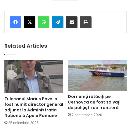
Facebook
X
WhatsApp
Telegram
Share via Email
Print
Related Articles
Doi nemţi rătăciţi pe
Tulceanul Marius Pavel a
Cernovca au fost salvaţi
fost numit director general
de poliţiştii de frontieră
adjunct la Administrația
Națională Apele Române
7 septembrie 2020
26 noiembrie 2025