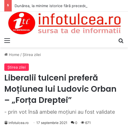
Dunărea, la minime istorice fără precedent Măsuri de intervenție pentru menținerea debitelor minime, necesare pentru producția de energie nucleară
Menu
S
Home
/
Ştirea zilei
Ştirea zilei
Liberalii tulceni preferă
Moțiunea lui Ludovic Orban
– „Forța Dreptei”
- prin vot însă ambele moţiuni au fost validate
infotulcea.ro
17 septembrie 2021
0
671