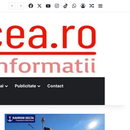
Facebook
X
YouTube
Instagram
TikTok
WhatsApp
Log In
Random Article
Sidebar
al
Publicitate
Contact