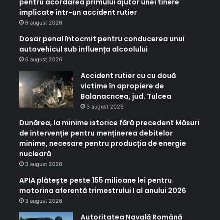
pentru acordarea primului ajutor unei tinere
implicate într-un accident rutier
6 august 2026
Dosar penal întocmit pentru conducerea unui
autovehicul sub influența alcoolului
6 august 2026
Accident rutier cu cu două
victime în apropiere de
Balanacncea, jud. Tulcea
3 august 2026
Dunărea, la minime istorice fără precedent Măsuri
de intervenție pentru menținerea debitelor
minime, necesare pentru producția de energie
nucleară
3 august 2026
APIA plătește peste 155 milioane lei pentru
motorina aferentă trimestrului I al anului 2026
3 august 2026
Autoritatea Navală Română