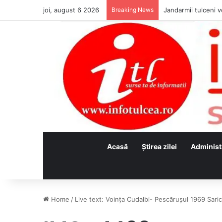
joi, august 6 2026
Breaking News
Jandarmii tulceni vo
Acasă
Ştirea zilei
Administ
Home
/
Live text: Voința Cudalbi- Pescărușul 1969 Saric