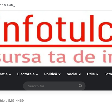
r fi alături de cetățenii care vor lua parte la Festivalul Folk Țestos
raţie
Electorale
Politică
Social
Utile
Fotb
Search
for
hioi
/
IMG_4469