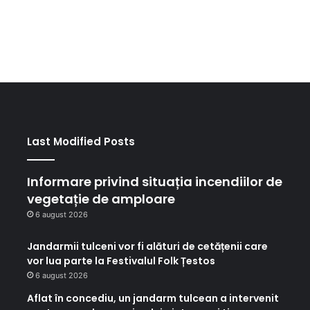
Last Modified Posts
Informare privind situația incendiilor de
vegetație de amploare
6 august 2026
Jandarmii tulceni vor fi alături de cetățenii care
vor lua parte la Festivalul Folk Țestos
6 august 2026
Aflat în concediu, un jandarm tulcean a intervenit